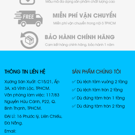
THÔNG TIN LIÊN HỆ
SẢN PHẨM CHÚNG TÔI
Xưởng Sản Xuất: C15/21, Ấp
✅ Dù lệch tâm vuông 2 tầng
3A, xã Vĩnh Lộc, TPHCM.
✅ Dù lệch tâm tròn 2 tầng
Văn phòng làm việc: 117/83
✅ Dù đứng tâm tròn 1 tầng
Nguyễn Hữu Cảnh, P22, Q.
✅ Dù đứng tâm tròn 2 tầng
Bình Thạnh, TPHCM.
ĐẠI LÍ: 16 Phước lý, Liên Chiểu,
Đà Nẵng.
Email: