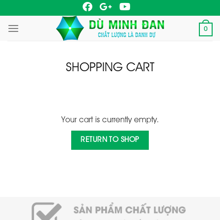
Skip
to
0
content
SHOPPING CART
Your cart is currently empty.
RETURN TO SHOP