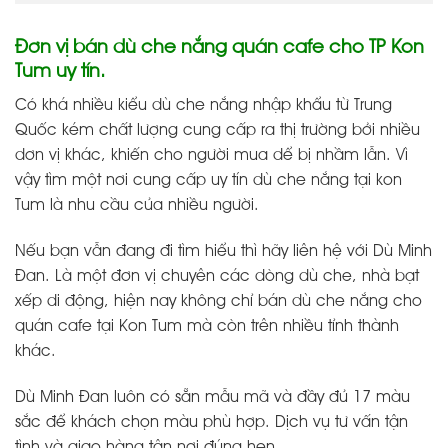
Đơn vị bán dù che nắng quán cafe cho TP Kon
Tum uy tín.
Có khá nhiều kiểu dù che nắng nhập khẩu từ Trung
Quốc kém chất lượng cung cấp ra thị trường bởi nhiều
dơn vị khác, khiến cho người mua dể bị nhầm lẫn. Vì
vậy tìm một nơi
cung cấp uy tín dù che nắng tại kon
Tum
là nhu cầu của nhiều người.
Nếu bạn vẫn đang đi tìm hiểu thì hãy liên hệ với Dù Minh
Đan. Là một đơn vị chuyên các dòng dù che, nhà bạt
xếp di động, hiện nay không chỉ bán dù che nắng cho
quán cafe tại Kon Tum mà còn trên nhiều tỉnh thành
khác.
Dù Minh Đan luôn có sẵn mẫu mã và đầy đủ 17 màu
sắc để khách chọn màu phù hợp. Dịch vụ tư vấn tận
tình và giao hàng tận nơi đúng hẹn.