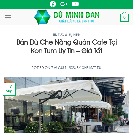
Skip
to
0
content
TIN TỨC & SỰ KIỆN
Bán Dù Che Nắng Quán Cafe Tại
Kon Tum Uy Tín – Giá Tốt
POSTED ON
7 AUGUST, 2023
BY
CHE MÁT DÙ
07
Aug