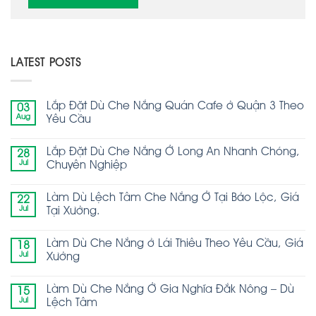
LATEST POSTS
Lắp Đặt Dù Che Nắng Quán Cafe ở Quận 3 Theo
03
Aug
Yêu Cầu
Lắp Đặt Dù Che Nắng Ở Long An Nhanh Chóng,
28
Jul
Chuyên Nghiệp
Làm Dù Lệch Tâm Che Nắng Ở Tại Bảo Lộc, Giá
22
Jul
Tại Xưởng.
Làm Dù Che Nắng ở Lái Thiêu Theo Yêu Cầu, Giá
18
Jul
Xưởng
Làm Dù Che Nắng Ở Gia Nghĩa Đắk Nông – Dù
15
Jul
Lệch Tâm