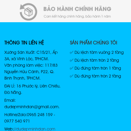
THÔNG TIN LIÊN HỆ
SẢN PHẨM CHÚNG TÔI
Xưởng Sản Xuất: C15/21, Ấp
✅ Dù lệch tâm vuông 2 tầng
3A, xã Vĩnh Lộc, TPHCM.
✅ Dù lệch tâm tròn 2 tầng
Văn phòng làm việc: 117/83
✅ Dù đứng tâm tròn 1 tầng
Nguyễn Hữu Cảnh, P22, Q.
✅ Dù đứng tâm tròn 2 tầng
Bình Thạnh, TPHCM.
ĐẠI LÍ: 16 Phước lý, Liên Chiểu,
Đà Nẵng.
Email:
dudepminhdan@gmail.com.
Hotline/Zalo: 0965 248 159 -
0977 540 971
Web:
//dudepminhdan.com