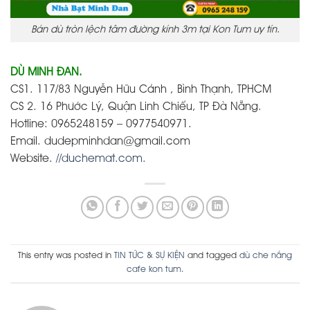
Bán dù tròn lệch tâm đường kính 3m tại Kon Tum uy tín.
DÙ MINH ĐAN.
CS1. 117/83 Nguyễn Hữu Cảnh , Bình Thạnh, TPHCM
CS 2. 16 Phước Lý, Quận Linh Chiểu, TP Đà Nẵng.
Hotline: 0965248159 – 0977540971.
Email. dudepminhdan@gmail.com
Website.
//duchemat.com.
This entry was posted in
TIN TỨC & SỰ KIỆN
and tagged
dù che nắng
cafe kon tum
.