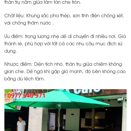
thân trụ nằm giữa tâm tán che tròn.
Chất liệu: Khung sắc pha thép, sơn tĩnh điện chống sét,
vải chống thấm nước .
Ưu điểm: trọng lượng nhẹ dể di chuyển đi nhiều nơi. Giá
thành rẻ, phù hợp với tất cả các nhu cầu mục đích sử
dụng.
Nhược điểm: Diện tích nhỏ, thân trụ giữa chiếm không
gian che. Dể ngã khi gặp gió mạnh, độ bền không cao
bằng dù lệch tâm.