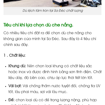
Dù lệch tâm tròn tại Sa Đéc chất lượng
Tiêu chí khi lựa chọn dù che nắng.
Có nhiều tiêu chí đặt ra để chọn dù che nắng cho
không gian của mình tại Sa Đéc. Sau đây là 4 tiêu chí
chính sau đây.
1 . Chất liệu:
Khung dù:
Nên chọn loại khung có chất liệu sắc
hoặc inox và được đình hình bằng sơn tĩnh điện. Chất
liệu dày, độ bền cao, chịu áp lực thời tiết lớn tốt.
Vải bạt:
Vải chống thấm nước tuyệt đối, chống tia UV
tốt, lâu phai màu, sợi vải lâu mục.
Đế:
chọn loại dù có đế trọng lượng nặng, phù hợp