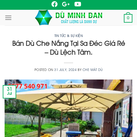
Skip
to
0
content
TIN TỨC & SỰ KIỆN
Bán Dù Che Nắng Tại Sa Đéc Giá Rẻ
– Dù Lệch Tâm.
POSTED ON
31 JULY, 2024
BY
CHE MÁT DÙ
31
Jul