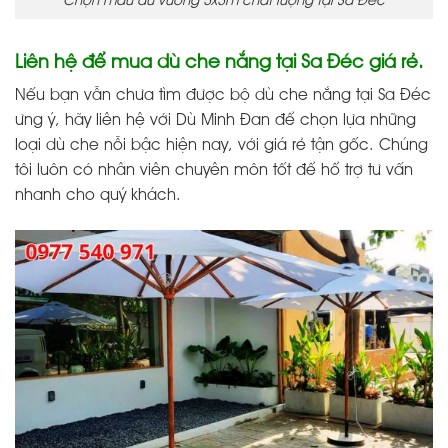
Chọn mẫu dù vuông 3x3m chất lượng tại Sa Đéc
Liên hệ để mua dù che nắng tại Sa Đéc giá rẻ.
Nếu bạn vẫn chưa tìm được bộ dù che nắng tại Sa Đéc
ưng ý, hãy liên hệ với Dù Minh Đan để chọn lựa những
loại dù che nỗi bậc hiện nay, với giá rẻ tận gốc. Chúng
tôi luôn có nhân viên chuyên môn tốt để hổ trợ tư vấn
nhanh cho quý khách.