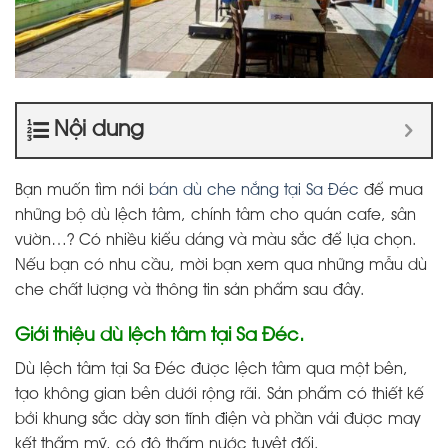
Nội dung
Bạn muốn tìm nới
bán dù che nắng tại Sa Đéc
để mua
những bộ dù lệch tâm, chính tâm cho quán cafe, sân
vườn…? Có nhiều kiểu dáng và màu sắc để lựa chọn.
Nếu bạn có nhu cầu, mời bạn xem qua những mẫu dù
che chất lượng và thông tin sản phẩm sau đây.
Giới thiệu dù lệch tâm tại Sa Đéc.
Dù lệch tâm tại Sa Đéc được lệch tâm qua một bên,
tạo không gian bên dưới rộng rãi. Sản phẩm có thiết kế
bởi khung sắc dày sơn tĩnh điện và phần vải được may
kết thẩm mỹ, có độ thấm nước tuyệt đối.