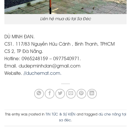
Liên hệ mua dù tại Sa Đéc
DÙ MINH ĐAN.
CS1. 117/83 Nguyễn Hữu Cảnh , Bình Thạnh, TPHCM
CS 2, TP Đà Nẵng.
Hotline: 0965248159 – 0977540971.
Email. dudepminhdan@gmail.com
Website.
//duchemat.com.
This entry was posted in
TIN TỨC & SỰ KIỆN
and tagged
dù che nắng tại
sa đéc
.