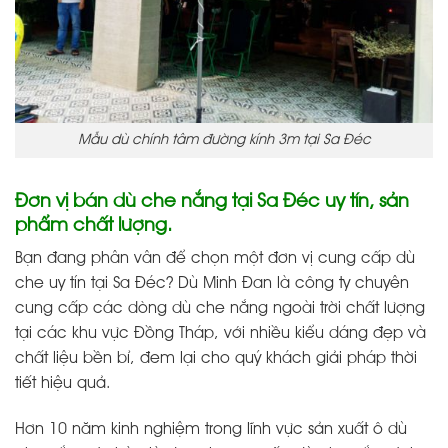
Mẫu dù chính tâm đường kính 3m tại Sa Đéc
Đơn vị bán dù che nắng tại Sa Đéc uy tín, sản
phẩm chất lượng.
Bạn đang phân vân để chọn một đơn vị cung cấp dù
che uy tín tại Sa Đéc? Dù Minh Đan là công ty chuyên
cung cấp các dòng dù che nắng ngoài trời chất lượng
tại các khu vực Đồng Tháp, với nhiều kiểu dáng đẹp và
chất liệu bền bỉ, đem lại cho quý khách giải pháp thời
tiết hiệu quả.
Hơn 10 năm kinh nghiệm trong lĩnh vực sản xuất ô dù