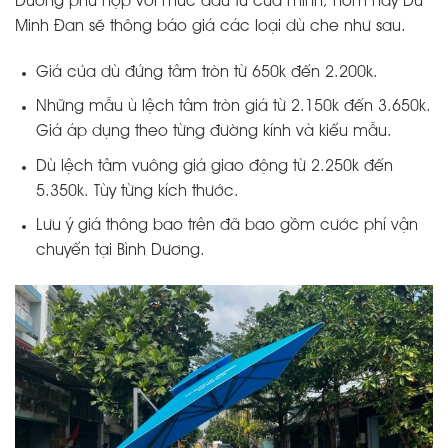
Dương phù hợp với mức đầu tư của mình, hôm nay Dù
Minh Đan sẽ thông báo giá các loại dù che như sau.
Giá của dù đứng tâm tròn từ 650k đến 2.200k.
Những mẫu ù lệch tâm tròn giá từ 2.150k đến 3.650k.
Giá áp dụng theo từng đường kính và kiểu mẫu.
Dù lệch tâm vuông giá giao động từ 2.250k đến
5.350k. Tùy từng kích thước.
Lưu ý giá thông bao trên đã bao gồm cước phí vận
chuyển tại Bình Dương.