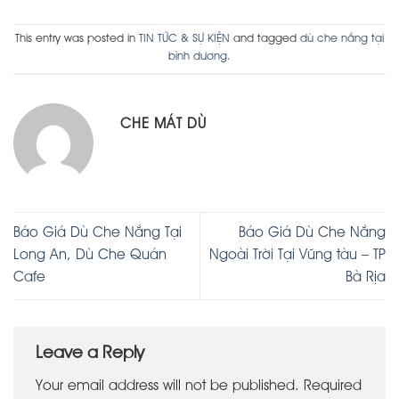
This entry was posted in
TIN TỨC & SỰ KIỆN
and tagged
dù che nắng tại
bình dương
.
CHE MÁT DÙ
Báo Giá Dù Che Nắng Tại
Báo Giá Dù Che Nắng
Long An, Dù Che Quán
Ngoài Trời Tại Vũng tàu – TP
Cafe
Bà Rịa
Leave a Reply
Your email address will not be published.
Required