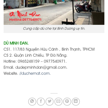
Cung cấp dù che tại Bình Dương uy tín.
DÙ MINH ĐAN.
CS1. 117/83 Nguyễn Hữu Cảnh , Bình Thạnh, TPHCM
CS 2. Quận Linh Chiểu, TP Đà Nẵng.
Hotline: 0965248159 – 0977540971.
Email. dudepminhdan@gmail.com.
Website.
//duchemat.com.