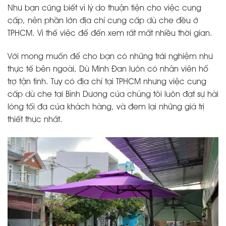
Như bạn cũng biết vì lý do thuận tiện cho việc cung
cấp, nên phần lớn địa chỉ cung cấp dù che đều ở
TPHCM. Vì thế việc để đến xem rất mất nhiều thời gian.
Với mong muốn để cho bạn có những trải nghiệm như
thực tế bên ngoài, Dù Minh Đan luôn có nhân viên hổ
trợ tận tình. Tuy có địa chỉ tại TPHCM nhưng việc cung
cấp dù che tại Bình Dương của chúng tôi luôn đạt sự hài
lòng tối đa của khách hàng, và đem lại những giá trị
thiết thực nhất.