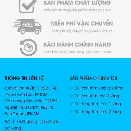
THÔNG TIN LIÊN HỆ
SẢN PHẨM CHÚNG TÔI
Xưởng Sản Xuất: C15/21, Ấp
✅ Dù lệch tâm vuông 2 tầng
3A, xã Vĩnh Lộc, TPHCM.
✅ Dù lệch tâm tròn 2 tầng
Văn phòng làm việc: 117/83
✅ Dù đứng tâm tròn 1 tầng
Nguyễn Hữu Cảnh, P22, Q.
✅ Dù đứng tâm tròn 2 tầng
Bình Thạnh, TPHCM.
ĐẠI LÍ: 16 Phước lý, Liên Chiểu,
Đà Nẵng.