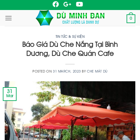
Skip
to
0
content
TIN TỨC & SỰ KIỆN
Báo Giá Dù Che Nắng Tại Bình
Dương, Dù Che Quán Cafe
POSTED ON
31 MARCH, 2023
BY
CHE MÁT DÙ
31
Mar