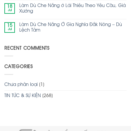
Làm Dù Che Nắng ở Lái Thiêu Theo Yêu Cầu, Giá
18
Jul
Xưởng
Làm Dù Che Nắng Ở Gia Nghĩa Đắk Nông – Dù
15
Jul
Lệch Tâm
RECENT COMMENTS
CATEGORIES
Chưa phân loại
(1)
TIN TỨC & SỰ KIỆN
(268)