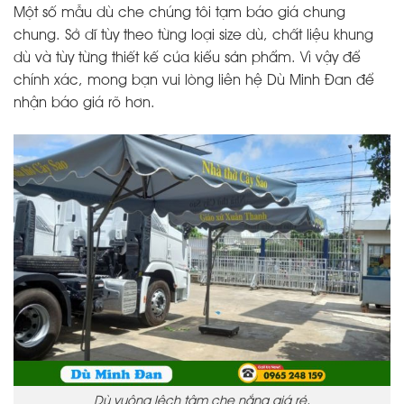
Một số mẫu dù che chúng tôi tạm báo giá chung
chung. Sở dĩ tùy theo từng loại size dù, chất liệu khung
dù và tùy từng thiết kế của kiểu sản phẩm. Vì vậy để
chính xác, mong bạn vui lòng liên hệ Dù Minh Đan để
nhận báo giá rõ hơn.
Dù vuông lệch tâm che nắng giá rẻ.