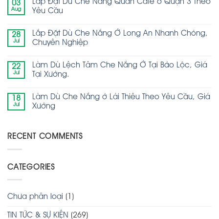
Lắp Đặt Dù Che Nắng Quán Cafe ở Quận 3 Theo
03
Aug
Yêu Cầu
Lắp Đặt Dù Che Nắng Ở Long An Nhanh Chóng,
28
Jul
Chuyên Nghiệp
Làm Dù Lệch Tâm Che Nắng Ở Tại Bảo Lộc, Giá
22
Jul
Tại Xưởng.
Làm Dù Che Nắng ở Lái Thiêu Theo Yêu Cầu, Giá
18
Jul
Xưởng
RECENT COMMENTS
CATEGORIES
Chưa phân loại
(1)
TIN TỨC & SỰ KIỆN
(269)