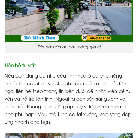
Địa chỉ bán dù che nắng giá rẻ
Liên hệ tư vấn.
Nếu bạn đang có nhu cầu tìm mua ô dù che nắng
ngoài trời để phục vụ cho nhu cầu của mình, thì đừng
ngại liên hệ theo thông tin bên dưới để nhân viên để tư
vấn và hổ trợ tận tình. Ngoài ra còn sẵn sàng xem và
khảo xác không gian, để giúp quý vị lựa chọn mẫu dù
che phù hợp. Mẫu mã luôn có tại xưởng, sẵn sàng đáp
ứng nhanh cho bạn.