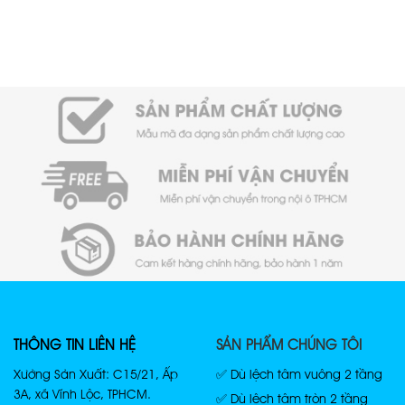
THÔNG TIN LIÊN HỆ
SẢN PHẨM CHÚNG TÔI
Xưởng Sản Xuất: C15/21, Ấp
✅ Dù lệch tâm vuông 2 tầng
3A, xã Vĩnh Lộc, TPHCM.
✅ Dù lệch tâm tròn 2 tầng