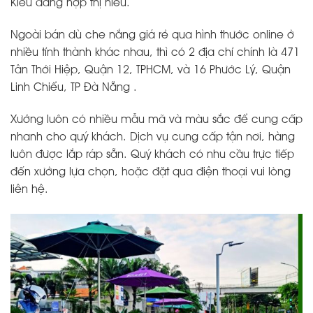
Kiểu dáng hợp thị hiếu.
Ngoài bán dù che nắng giá rẻ qua hình thước online ở
nhiều tỉnh thành khác nhau, thì có 2 địa chỉ chính là 471
Tân Thới Hiệp, Quận 12, TPHCM, và 16 Phước Lý, Quận
Linh Chiểu, TP Đà Nẵng .
Xưởng luôn có nhiều mẫu mã và màu sắc để cung cấp
nhanh cho quý khách. Dịch vụ cung cấp tận nơi, hàng
luôn được lắp ráp sẵn. Quý khách có nhu cầu trực tiếp
đến xưởng lựa chọn, hoặc đặt qua điện thoại vui lòng
liên hệ.