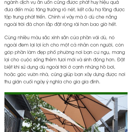
ngành dịch vụ ăn uốn cũng được phát huy hiệu quả
đưa đến mức tăng trưởng rõ nét, kết cấu hạ tầng được
tập trung phát triển. Chính vì vậy mà ô dù che nắng
ngoài trời đã chọn lắp đặt rộng rãi hơn bao giờ hết.
Cùng nhiều màu sắc xinh sắn của phần vải dù, nó
ngoài đem lại lợi ích cho một cá nhân con người, còn
góp phần làm đẹp phố phường nơi bạn cư ngụ, mang
lại cho cuộc sống thêm tươi mới và sinh động hơn. Đặt
biệt khi sử dụng dù ngoài trời ở cạnh những hồ bơi,
hoặc góc vườn nhà, cũng giúp bạn xây dựng được nơi
thư giản cuối ngày ý nghĩa cho gia gia đình.