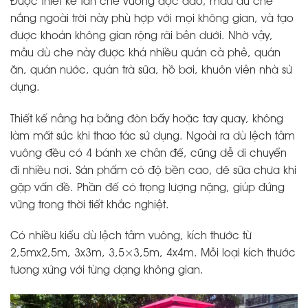
Được thiết kế tán che vuông độc đáo, mẫu dù che
nắng ngoài trời này phù hợp với mọi không gian, và tạo
được khoản không gian rộng rãi bên dưới. Nhờ vậy,
mẫu dù che này được khá nhiều quán cà phê, quán
ăn, quán nước, quán trà sữa, hồ bơi, khuôn viên nhà sử
dụng.
Thiết kế nâng hạ bằng đòn bẩy hoặc tay quay, không
làm mất sức khi thao tác sử dụng. Ngoài ra dù lệch tâm
vuông đều có 4 bánh xe chân đế, cũng dễ di chuyển
đi nhiều nơi. Sản phẩm có độ bền cao, dẽ sữa chưa khi
gặp vấn đề. Phần đế có trọng lượng nặng, giúp đứng
vững trong thời tiết khắc nghiệt.
Có nhiều kiểu dù lệch tâm vuông, kích thước từ
2,5mx2,5m, 3x3m, 3,5×3,5m, 4x4m. Mỗi loại kích thước
tương xứng với từng dạng không gian.