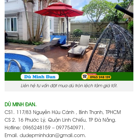
Liên hệ tư vấn đặt mua dù tròn lệch tâm giá tốt.
DÙ MINH ĐAN.
CS1. 117/83 Nguyễn Hữu Cảnh , Bình Thạnh, TPHCM
CS 2. 16 Phước Lý, Quận Linh Chiểu, TP Đà Nẵng.
Hotline: 0965248159 – 0977540971.
Email. dudepminhdan@gmail.com.