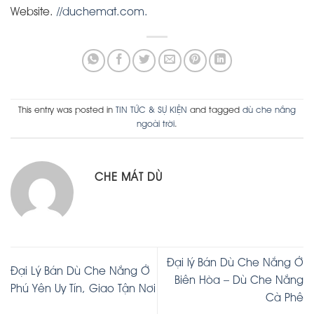
Website.
//duchemat.com.
This entry was posted in
TIN TỨC & SỰ KIỆN
and tagged
dù che nắng
ngoài trời
.
CHE MÁT DÙ
Đại lý Bán Dù Che Nắng Ở
Đại Lý Bán Dù Che Nắng Ở
Biên Hòa – Dù Che Nắng
Phú Yên Uy Tín, Giao Tận Nơi
Cà Phê