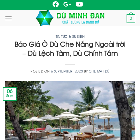
Skip
to
0
content
TIN TỨC & SỰ KIỆN
Báo Giá Ô Dù Che Nắng Ngoài trời
– Dù Lệch Tâm, Dù Chính Tâm
POSTED ON
6 SEPTEMBER, 2023
BY
CHE MÁT DÙ
06
Sep