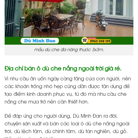
mẫu dù che đa năng thước 3x3m.
Địa chỉ bán ô dù che nắng ngoài trời giá rẻ.
Vì nhu cầu ăn uốn ngày càng tăng của con người, nên
các khoản trống nhỏ hẹp cũng dần được tận dụng để
tạo điểm kinh doanh phục vụ, từ đó mà nhu cầu che
nắng che mưa trở nên cần thiết hơn.
Để đáp ứng cho người dùng, Dù Minh Đan ra đời,
chuyên sản xuất và bán các loại ô dù che nắng ngoài
trời, dù lệch tâm, dù chính tâm, dù tán nghiên, dù gỗ.