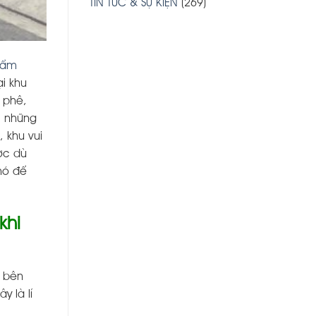
TIN TỨC & SỰ KIỆN
(269)
hẩm
ại khu
 phê,
c những
, khu vui
ợc dù
hó để
khi
n bên
y là lí