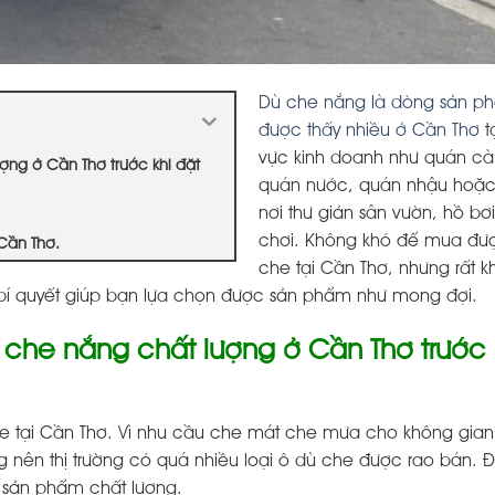
Dù che nắng là dòng sản p
được thấy nhiều ở Cần Thơ
t
vực kinh doanh như quán cà
ng ở Cần Thơ trước khi đặt
quán nước, quán nhậu hoặ
nơi thư giản sân vườn, hồ bơi
chơi. Không khó để mua đư
Cần Thơ.
che tại Cần Thơ, nhưng rất k
 bí quyết giúp bạn lựa chọn được sản phẩm như mong đợi.
che nắng chất lượng ở Cần Thơ trước 
 tại Cần Thơ. Vì nhu cầu che mát che mưa cho không gia
nên thị trường có quá nhiều loại ô dù che được rao bán. Đâ
 sản phẩm chất lượng.