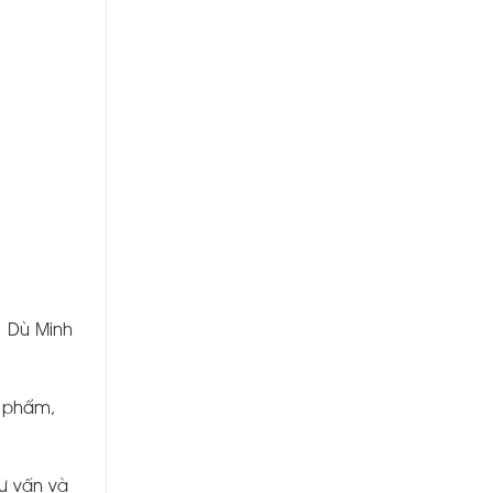
. Dù Minh
n phẩm,
tư vấn và