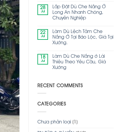
Lắp Đặt Dù Che Nắng Ở
28
Jul
Long An Nhanh Chóng,
Chuyên Nghiệp
Làm Dù Lệch Tâm Che
22
Jul
Nắng Ở Tại Bảo Lộc, Giá Tại
Xưởng.
Làm Dù Che Nắng ở Lái
18
Jul
Thiêu Theo Yêu Cầu, Giá
Xưởng
RECENT COMMENTS
CATEGORIES
Chưa phân loại
(1)