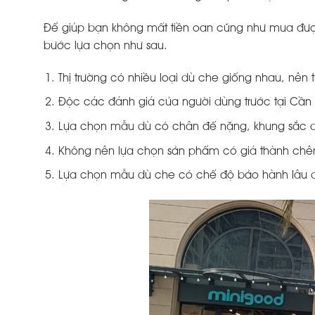
Để giúp bạn không mất tiền oan cũng như mua đượ
bước lựa chọn như sau.
Thị trường có nhiều loại dù che giống nhau, nên 
Độc các đánh giá của người dùng trước tại Cần
Lựa chọn mẫu dù có chân đế nặng, khung sắc d
Không nên lựa chọn sản phẩm có giá thành chên
Lựa chọn mẫu dù che có chế độ bảo hành lâu dà