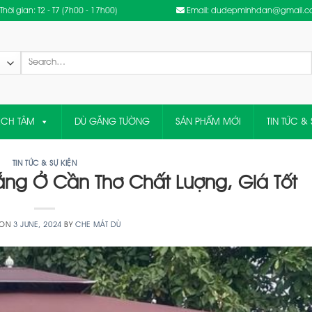
Thời gian: T2 - T7 (7h00 - 17h00)
Email: dudepminhdan@gmail.
Search
for:
ỆCH TÂM
DÙ GẮNG TƯỜNG
SẢN PHẨM MỚI
TIN TỨC & 
TIN TỨC & SỰ KIỆN
ng Ở Cần Thơ Chất Lượng, Giá Tốt
 ON
3 JUNE, 2024
BY
CHE MÁT DÙ