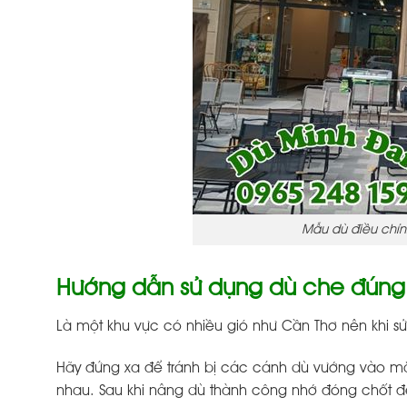
Mẫu dù điều chỉn
Hướng dẫn sử dụng dù che đúng
Là một khu vực có nhiều gió như Cần Thơ nên khi s
Hãy đứng xa để tránh bị các cánh dù vướng vào mặ
nhau. Sau khi nâng dù thành công nhớ đóng chốt đ