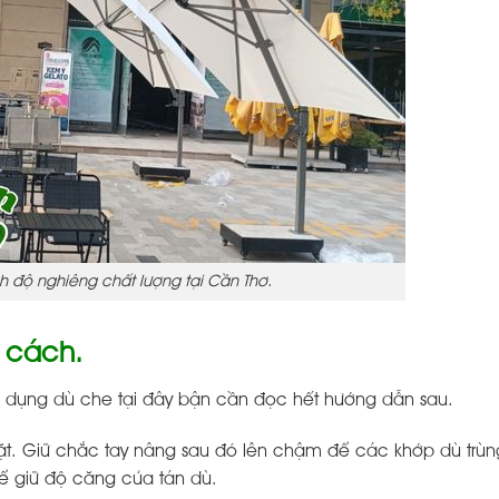
h độ nghiêng chất lượng tại Cần Thơ.
 cách.
ử dụng dù che tại đây bận cần đọc hết hướng dẫn sau.
t. Giữ chắc tay nâng sau đó lên chậm để các khớp dù trùng
ể giữ độ căng của tán dù.