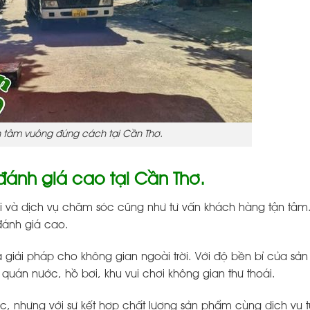
h tâm vuông đúng cách tại Cần Thơ.
ánh giá cao tại Cần Thơ.
ội và dịch vụ chăm sóc cũng như tư vấn khách hàng tận tâm
đánh giá cao.
 giải pháp cho không gian ngoài trời. Với độ bền bỉ của sả
uán nước, hồ bơi, khu vui chơi không gian thư thoái.
ác, nhưng với sự kết hợp chất lượng sản phẩm cùng dịch vụ 