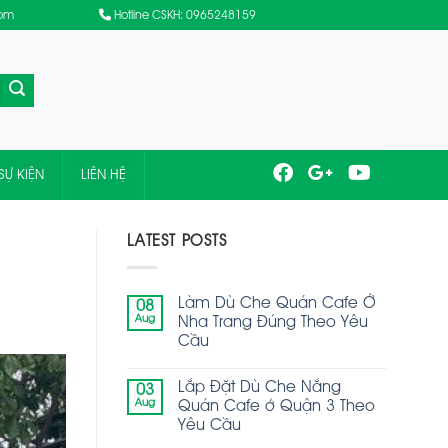
com
Hotline CSKH: 0965248159
SỰ KIỆN
LIÊN HỆ
LATEST POSTS
Làm Dù Che Quán Cafe Ở
08
Aug
Nha Trang Đúng Theo Yêu
Cầu
Lắp Đặt Dù Che Nắng
03
Aug
Quán Cafe ở Quận 3 Theo
Yêu Cầu