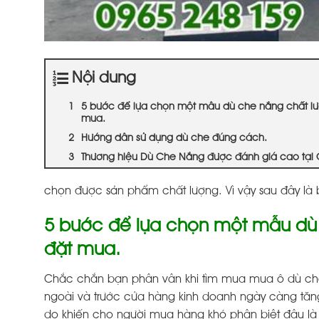
Nội dung
5 bước để lựa chọn một mẫu dù che nắng chất lượ
mua.
Hướng dẫn sử dụng dù che đúng cách.
Thương hiệu Dù Che Nắng được đánh giá cao tại 
chọn được sản phẩm chất lượng. Vì vậy sau đây là
5 bước để lựa chọn một mẫu dù 
đặt mua.
Chắc chắn bạn phân vân khi tìm mua mua ô dù che
ngoài và trước cửa hàng kinh doanh ngày càng tăng 
do khiến cho người mua hàng khó phân biệt đâu là