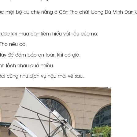
c một bộ dù che nắng ở Cần Thơ chất lượng Dù Minh Đan c
trước khi mua cần tiềm hiểu vật liệu của nó.
 Thơ nếu có.
ày để đảm bảo an toàn khi có gió.
h lệch nhau quá nhiều.
i cũng như dịch vụ hậu mãi về sau.