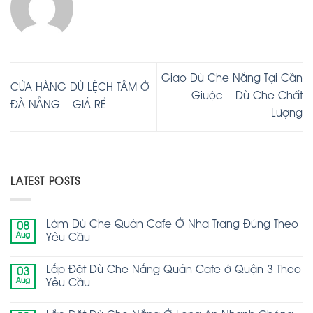
Giao Dù Che Nắng Tại Cần
CỬA HÀNG DÙ LỆCH TÂM Ở
Giuộc – Dù Che Chất
ĐÀ NẴNG – GIÁ RẺ
Lượng
LATEST POSTS
Làm Dù Che Quán Cafe Ở Nha Trang Đúng Theo
08
Aug
Yêu Cầu
Lắp Đặt Dù Che Nắng Quán Cafe ở Quận 3 Theo
03
Aug
Yêu Cầu