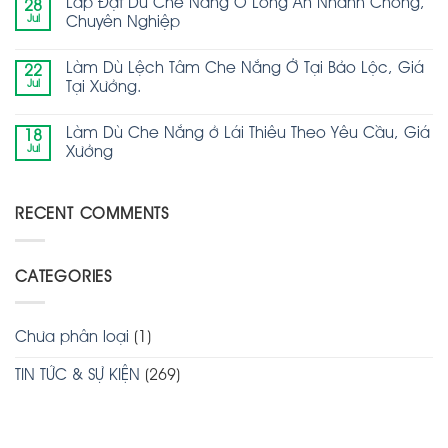
Lắp Đặt Dù Che Nắng Ở Long An Nhanh Chóng,
28
Jul
Chuyên Nghiệp
Làm Dù Lệch Tâm Che Nắng Ở Tại Bảo Lộc, Giá
22
Jul
Tại Xưởng.
Làm Dù Che Nắng ở Lái Thiêu Theo Yêu Cầu, Giá
18
Jul
Xưởng
RECENT COMMENTS
CATEGORIES
Chưa phân loại
(1)
TIN TỨC & SỰ KIỆN
(269)