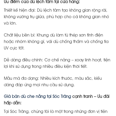
Ưu điểm của dù lệch tâm tại cửa hàng:
Thiết kế hiện đại: Dù lệch tâm tạo không gian rộng rãi,
không vướng trụ giữa, phù hợp cho cả không gian nhỏ
và lớn.
Chất liệu bền bỉ: Khung dù làm từ thép sơn tĩnh điện
hoặc nhôm không gỉ, vải dù chống thấm và chống tia
UV cực tốt.
Dễ dàng điều chỉnh: Cơ chế nâng – xoay linh hoạt, tiện
lợi khi sử dụng trong nhiều điều kiện thời tiết.
Mẫu mã đa dạng: Nhiều kích thước, màu sắc, kiểu
dáng đáp ứng mọi nhu cầu sử dụng.
Giá bán dù che nắng tại Sóc Trăng
cạnh tranh – Ưu đãi
hấp dẫn:
Tại Sóc Trăng, chúng tôi là một trong những đơn vị tiên