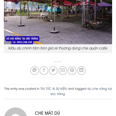
Mẫu dù chính tâm tròn giá rẻ thường dùng che quán cafe.
This entry was posted in
TIN TỨC & SỰ KIỆN
and tagged
dù che nắng tại
sóc trăng
.
CHE MÁT DÙ