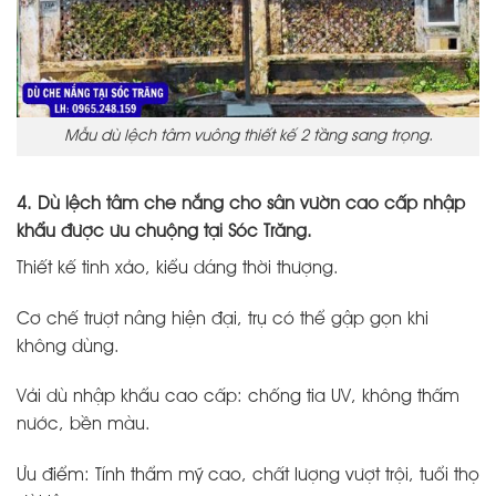
Mẫu dù lệch tâm vuông thiết kế 2 tầng sang trọng.
4. Dù lệch tâm che nắng cho sân vườn cao cấp nhập
khẩu được ưu chuộng tại Sóc Trăng.
Thiết kế tinh xảo, kiểu dáng thời thượng.
Cơ chế trượt nâng hiện đại, trụ có thể gập gọn khi
không dùng.
Vải dù nhập khẩu cao cấp: chống tia UV, không thấm
nước, bền màu.
Ưu điểm: Tính thẩm mỹ cao, chất lượng vượt trội, tuổi thọ