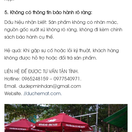
5. Không có thông tin bảo hành rõ ràng:
Dấu hiệu nhận biết: Sản phẩm không có nhãn mác,
nguồn gốc xuất xứ không rõ ràng, không đi kèm chính
sách bảo hành cụ thể.
Hệ quả: Khi gặp sự cố hoặc lỗi kỹ thuật, khách hàng
không được hỗ trợ hoặc đổi trả sản phẩm.
LIÊN HỆ ĐỂ ĐƯỢC TƯ VẤN TẬN TÌNH.
Hotline: 0965248159 – 0977540971.
Email. dudepminhdan@gmail.com
Website.
//duchemat.com.