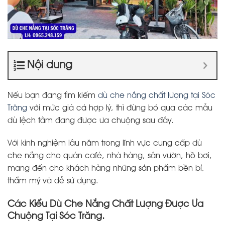
Nội dung
Nếu bạn đang tìm kiếm
dù che nắng chất lượng tại Sóc
Trăng
với mức giá cả hợp lý, thì đừng bỏ qua các mẫu
dù lệch tâm đang được ưa chuộng sau đây.
Với kinh nghiệm lâu năm trong lĩnh vực cung cấp dù
che nắng cho quán café, nhà hàng, sân vườn, hồ bơi,
mang đến cho khách hàng những sản phẩm bền bỉ,
thẩm mỹ và dễ sử dụng.
Các Kiểu Dù Che Nắng Chất Lượng Được Ưa
Chuộng Tại Sóc Trăng.