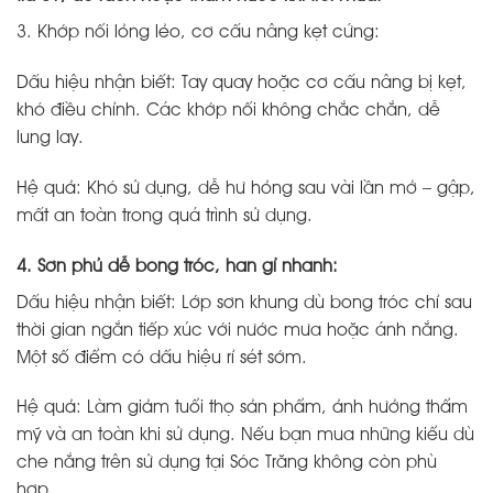
3. Khớp nối lỏng lẻo, cơ cấu nâng kẹt cứng:
Dấu hiệu nhận biết: Tay quay hoặc cơ cấu nâng bị kẹt,
khó điều chỉnh. Các khớp nối không chắc chắn, dễ
lung lay.
Hệ quả: Khó sử dụng, dễ hư hỏng sau vài lần mở – gập,
mất an toàn trong quá trình sử dụng.
4. Sơn phủ dễ bong tróc, han gỉ nhanh:
Dấu hiệu nhận biết: Lớp sơn khung dù bong tróc chỉ sau
thời gian ngắn tiếp xúc với nước mưa hoặc ánh nắng.
Một số điểm có dấu hiệu rỉ sét sớm.
Hệ quả: Làm giảm tuổi thọ sản phẩm, ảnh hưởng thẩm
mỹ và an toàn khi sử dụng. Nếu bạn mua những kiểu dù
che nắng trên sử dụng tại Sóc Trăng không còn phù
hợp.