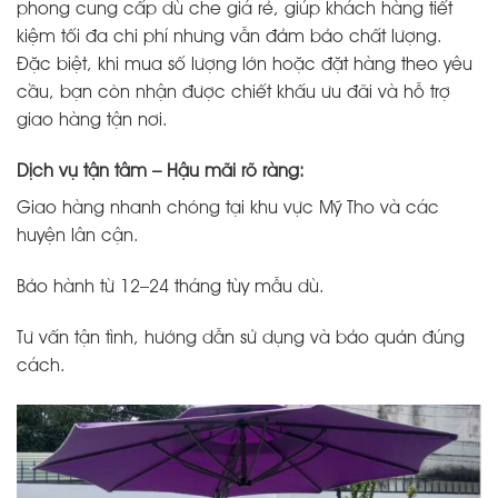
phong cung cấp dù che giá rẻ, giúp khách hàng tiết
kiệm tối đa chi phí nhưng vẫn đảm bảo chất lượng.
Đặc biệt, khi mua số lượng lớn hoặc đặt hàng theo yêu
cầu, bạn còn nhận được chiết khấu ưu đãi và hỗ trợ
giao hàng tận nơi.
Dịch vụ tận tâm – Hậu mãi rõ ràng:
Giao hàng nhanh chóng tại khu vực Mỹ Tho và các
huyện lân cận.
Bảo hành từ 12–24 tháng tùy mẫu dù.
Tư vấn tận tình, hướng dẫn sử dụng và bảo quản đúng
cách.