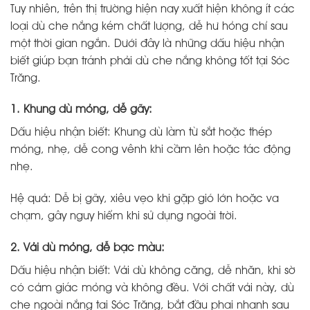
Tuy nhiên, trên thị trường hiện nay xuất hiện không ít các
loại dù che nắng kém chất lượng, dễ hư hỏng chỉ sau
một thời gian ngắn. Dưới đây là những dấu hiệu nhận
biết giúp bạn tránh phải dù che nắng không tốt tại Sóc
Trăng.
1. Khung dù mỏng, dễ gãy:
Dấu hiệu nhận biết: Khung dù làm từ sắt hoặc thép
mỏng, nhẹ, dễ cong vênh khi cầm lên hoặc tác động
nhẹ.
Hệ quả: Dễ bị gãy, xiêu vẹo khi gặp gió lớn hoặc va
chạm, gây nguy hiểm khi sử dụng ngoài trời.
2. Vải dù mỏng, dễ bạc màu:
Dấu hiệu nhận biết: Vải dù không căng, dễ nhăn, khi sờ
có cảm giác mỏng và không đều. Với chất vải này, dù
che ngoài nắng tại Sóc Trăng, bắt đầu phai nhanh sau