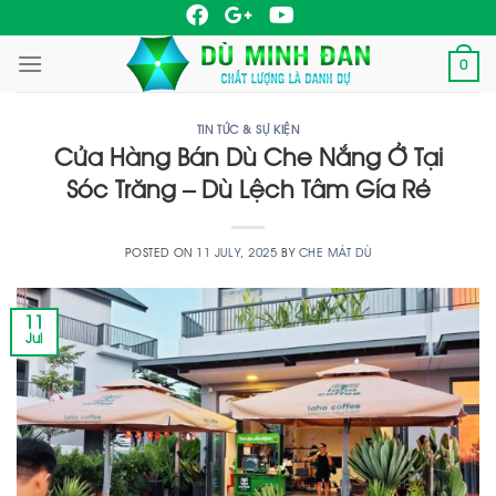
Skip
to
0
content
TIN TỨC & SỰ KIỆN
Cửa Hàng Bán Dù Che Nắng Ở Tại
Sóc Trăng – Dù Lệch Tâm Gía Rẻ
POSTED ON
11 JULY, 2025
BY
CHE MÁT DÙ
11
Jul