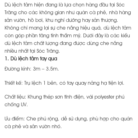
Dù lệch tâm hiện đang là lựa chọn hàng đầu tại Sóc
Trăng cho các không gian như quán cà phê, nhà hàng
sân vườn, hồ bơi, khu nghỉ dưỡng hay sân thượng.
Không chỉ mang lại sự che nắng hiệu quả, dù lệch tâm
còn góp phần tăng tính thẩm mỹ. Dưới đây là các kiểu
dù lệch tâm chất lượng đang được dùng che nắng
nhiều nhất tại Sóc Trăng.
1. Dù lệch tâm tay qua
Đường kính: 3m – 3.5m.
Thiết kế: Trụ lệch 1 bên, có tay quay nâng hạ tiện lợi.
Chất liệu: Khung thép sơn tĩnh điện, vải polyester phủ
chống UV.
Ưu điểm: Che phủ rộng, dễ sử dụng, phù hợp cho quán
cà phê và sân vườn nhỏ.