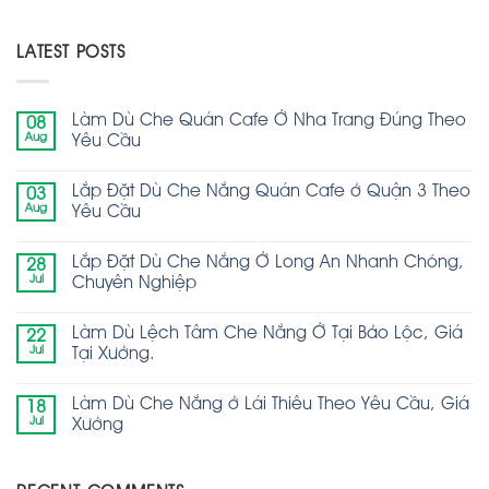
LATEST POSTS
Làm Dù Che Quán Cafe Ở Nha Trang Đúng Theo
08
Aug
Yêu Cầu
Lắp Đặt Dù Che Nắng Quán Cafe ở Quận 3 Theo
03
Aug
Yêu Cầu
Lắp Đặt Dù Che Nắng Ở Long An Nhanh Chóng,
28
Jul
Chuyên Nghiệp
Làm Dù Lệch Tâm Che Nắng Ở Tại Bảo Lộc, Giá
22
Jul
Tại Xưởng.
Làm Dù Che Nắng ở Lái Thiêu Theo Yêu Cầu, Giá
18
Jul
Xưởng