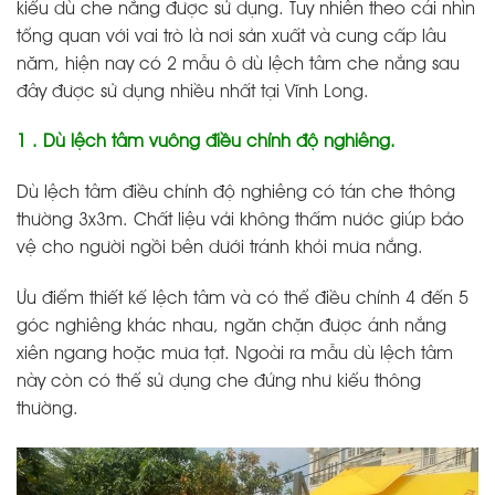
kiểu dù che nắng được sử dụng. Tuy nhiên theo cái nhìn
tổng quan với vai trò là nơi sản xuất và cung cấp lâu
năm, hiện nay có 2 mẫu ô dù lệch tâm che nắng sau
đây được sử dụng nhiều nhất tại Vĩnh Long.
1 . Dù lệch tâm vuông điều chỉnh độ nghiêng.
Dù lệch tâm điều chỉnh độ nghiêng có tán che thông
thường 3x3m. Chất liệu vải không thấm nước giúp bảo
vệ cho người ngồi bên dưới tránh khỏi mưa nắng.
Ưu điểm thiết kế lệch tâm và có thể điều chỉnh 4 đến 5
góc nghiêng khác nhau, ngăn chặn được ánh nắng
xiên ngang hoặc mưa tạt. Ngoài ra mẫu dù lệch tâm
này còn có thể sử dụng che đứng như kiểu thông
thường.