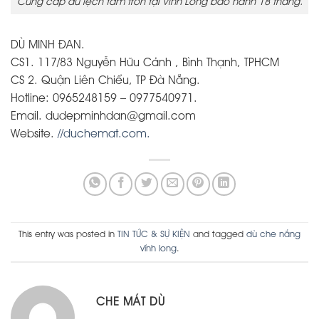
Cung cấp dù lệch tâm tròn tại Vĩnh Long bảo hành 18 tháng.
DÙ MINH ĐAN.
CS1. 117/83 Nguyễn Hữu Cảnh , Bình Thạnh, TPHCM
CS 2. Quận Liên Chiểu, TP Đà Nẵng.
Hotline: 0965248159 – 0977540971.
Email. dudepminhdan@gmail.com
Website.
//duchemat.com.
This entry was posted in
TIN TỨC & SỰ KIỆN
and tagged
dù che nắng
vĩnh long
.
CHE MÁT DÙ