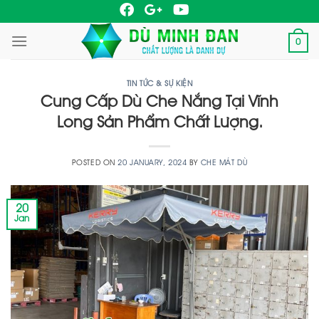
Skip
to
0
content
TIN TỨC & SỰ KIỆN
Cung Cấp Dù Che Nắng Tại Vĩnh
Long Sản Phẩm Chất Lượng.
POSTED ON
20 JANUARY, 2024
BY
CHE MÁT DÙ
20
Jan