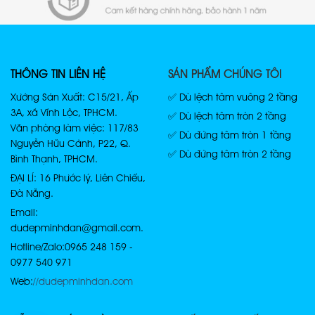
THÔNG TIN LIÊN HỆ
SẢN PHẨM CHÚNG TÔI
Xưởng Sản Xuất: C15/21, Ấp
✅ Dù lệch tâm vuông 2 tầng
3A, xã Vĩnh Lộc, TPHCM.
✅ Dù lệch tâm tròn 2 tầng
Văn phòng làm việc: 117/83
✅ Dù đứng tâm tròn 1 tầng
Nguyễn Hữu Cảnh, P22, Q.
✅ Dù đứng tâm tròn 2 tầng
Bình Thạnh, TPHCM.
ĐẠI LÍ: 16 Phước lý, Liên Chiểu,
Đà Nẵng.
Email:
dudepminhdan@gmail.com.
Hotline/Zalo: 0965 248 159 -
0977 540 971
Web:
//dudepminhdan.com