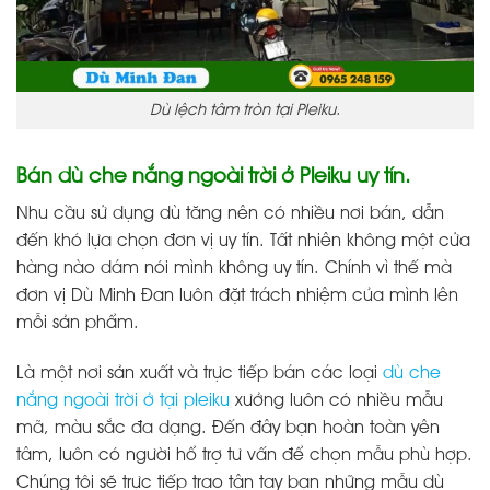
Dù lệch tâm tròn tại Pleiku.
Bán dù che nắng ngoài trời ở Pleiku uy tín.
Nhu cầu sử dụng dù tăng nên có nhiều nơi bán, dẫn
đến khó lựa chọn đơn vị uy tín. Tất nhiên không một cửa
hàng nào dám nói mình không uy tín. Chính vì thế mà
đơn vị Dù Minh Đan luôn đặt trách nhiệm của mình lên
mỗi sản phẩm.
Là một nơi sản xuất và trực tiếp bán các loại
dù che
nắng ngoài trời ở tại pleiku
xưởng luôn có nhiều mẫu
mã, màu sắc đa dạng. Đến đây bạn hoàn toàn yên
tâm, luôn có người hổ trợ tư vấn để chọn mẫu phù hợp.
Chúng tôi sẽ trực tiếp trao tận tay bạn những mẫu dù