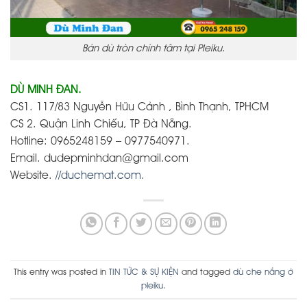
Bán dù tròn chính tâm tại Pleiku.
DÙ MINH ĐAN.
CS1. 117/83 Nguyễn Hữu Cảnh , Bình Thạnh, TPHCM
CS 2. Quận Linh Chiểu, TP Đà Nẵng.
Hotline: 0965248159 – 0977540971.
Email. dudepminhdan@gmail.com
Website.
//duchemat.com.
This entry was posted in
TIN TỨC & SỰ KIỆN
and tagged
dù che nắng ở
pleiku
.