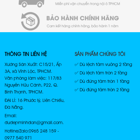
THÔNG TIN LIÊN HỆ
SẢN PHẨM CHÚNG TÔI
Xưởng Sản Xuất: C15/21, Ấp
✅ Dù lệch tâm vuông 2 tầng
3A, xã Vĩnh Lộc, TPHCM.
✅ Dù lệch tâm tròn 2 tầng
Văn phòng làm việc: 117/83
✅ Dù đứng tâm tròn 1 tầng
Nguyễn Hữu Cảnh, P22, Q.
✅ Dù đứng tâm tròn 2 tầng
Bình Thạnh, TPHCM.
ĐẠI LÍ: 16 Phước lý, Liên Chiểu,
Đà Nẵng.
Email:
dudepminhdan@gmail.com.
Hotline/Zalo: 0965 248 159 -
0977 540 971