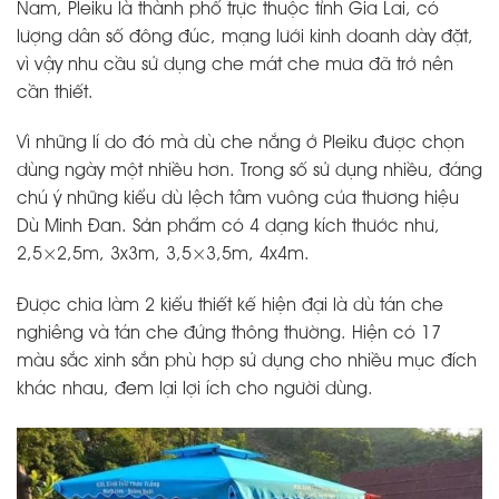
Nam, Pleiku là thành phố trực thuộc tỉnh Gia Lai, có
lượng dân số đông đúc, mạng lưới kinh doanh dày đặt,
vì vậy nhu cầu sử dụng che mát che mưa đã trở nên
cần thiết.
Vì những lí do đó mà dù che nắng ở Pleiku được chọn
dùng ngày một nhiều hơn. Trong số sử dụng nhiều, đáng
chú ý những kiểu dù lệch tâm vuông của thương hiệu
Dù Minh Đan. Sản phẩm có 4 dạng kích thước như,
2,5×2,5m, 3x3m, 3,5×3,5m, 4x4m.
Được chia làm 2 kiểu thiết kế hiện đại là dù tán che
nghiêng và tán che đứng thông thường. Hiện có 17
màu sắc xinh sắn phù hợp sử dụng cho nhiều mục đích
khác nhau, đem lại lợi ích cho người dùng.