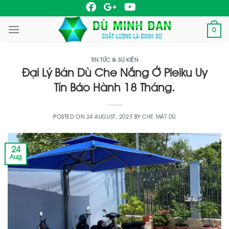
Skip
to
0
content
TIN TỨC & SỰ KIỆN
Đại Lý Bán Dù Che Nắng Ở Pleiku Uy
Tín Bảo Hành 18 Tháng.
POSTED ON
24 AUGUST, 2023
BY
CHE MÁT DÙ
24
Aug