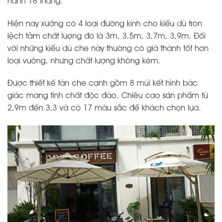
hành 18 tháng.
Hiện nay xưởng có 4 loại đường kính cho kiểu dù tròn
lệch tâm chất lượng đó là 3m, 3,5m, 3,7m, 3,9m. Đối
với những kiểu dù che này thường có giá thành tốt hơn
loại vuông, nhưng chất lượng không kém.
Được thiết kế tán che cạnh gồm 8 múi kết hình bác
giác mang tính chất độc đáo. Chiều cao sản phẩm từ
2,9m đến 3,3 và có 17 màu sắc để khách chọn lựa.