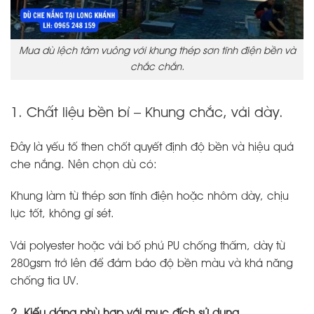
Mua dù lệch tâm vuông với khung thép sơn tĩnh điện bền và
chắc chắn.
1. Chất liệu bền bỉ – Khung chắc, vải dày.
Đây là yếu tố then chốt quyết định độ bền và hiệu quả
che nắng. Nên chọn dù có:
Khung làm từ thép sơn tĩnh điện hoặc nhôm dày, chịu
lực tốt, không gỉ sét.
Vải polyester hoặc vải bố phủ PU chống thấm, dày từ
280gsm trở lên để đảm bảo độ bền màu và khả năng
chống tia UV.
2. Kiểu dáng phù hợp với mục đích sử dụng.