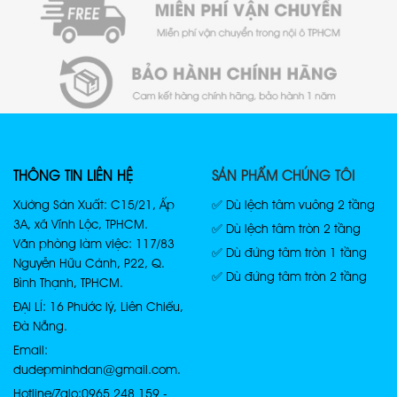
THÔNG TIN LIÊN HỆ
SẢN PHẨM CHÚNG TÔI
Xưởng Sản Xuất: C15/21, Ấp
✅ Dù lệch tâm vuông 2 tầng
3A, xã Vĩnh Lộc, TPHCM.
✅ Dù lệch tâm tròn 2 tầng
Văn phòng làm việc: 117/83
✅ Dù đứng tâm tròn 1 tầng
Nguyễn Hữu Cảnh, P22, Q.
✅ Dù đứng tâm tròn 2 tầng
Bình Thạnh, TPHCM.
ĐẠI LÍ: 16 Phước lý, Liên Chiểu,
Đà Nẵng.
Email:
dudepminhdan@gmail.com.
Hotline/Zalo: 0965 248 159 -