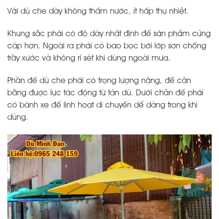
Vải dù che dày không thấm nước, ít hấp thụ nhiệt.
Khung sắc phải có độ dày nhất định để sản phẩm cứng
cáp hơn. Ngoài ra phải có bao bọc bởi lớp sơn chống
trầy xước và không rỉ sét khi dùng ngoài mưa.
Phần đế dù che phải có trọng lượng nặng, để cân
bằng được lực tác động từ tán dù. Dưới chân đế phải
có bánh xe để linh hoạt di chuyển dể dàng trong khi
dùng.