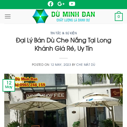
Skip
to
0
content
TIN TỨC & SỰ KIỆN
Đại Lý Bán Dù Che Nắng Tại Long
Khánh Giá Rẻ, Uy Tín
POSTED ON
12 MAY, 2023
BY
CHE MÁT DÙ
12
May