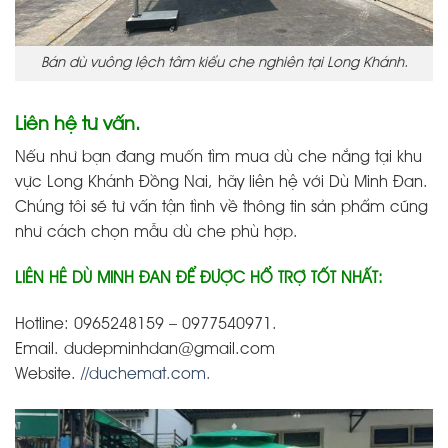
Bán dù vuông lệch tâm kiểu che nghiên tại Long Khánh.
Liên hệ tư vấn.
Nếu như bạn đang muốn tìm mua dù che nắng tại khu
vực Long Khánh Đồng Nai, hãy liên hệ với Dù Minh Đan.
Chúng tôi sẽ tư vấn tận tình về thông tin sản phẩm cũng
như cách chọn mẫu dù che phù hợp.
LIÊN HÊ DÙ MINH ĐAN ĐỂ ĐƯỢC HỔ TRỢ TỐT NHẤT:
Hotline: 0965248159 – 0977540971.
Email. dudepminhdan@gmail.com
Website.
//duchemat.com.