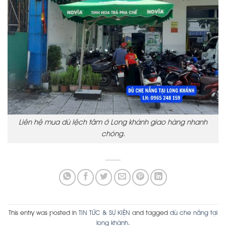
Liên hệ mua dù lệch tâm ở Long khánh giao hàng nhanh
chóng.
This entry was posted in
TIN TỨC & SỰ KIỆN
and tagged
dù che nắng tại
long khánh
.