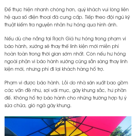
Để thực hiện nhanh chóng hơn, quý khách vui lòng liên
hệ qua số điện thoại đã cung cấp. Tiếp theo đội ngủ kỹ
thuật kiểm tra nguyên nhân hư hỏng qua hình ảnh.
Nếu dù che nắng tại Rạch Giá hư hỏng trong phạm vi
bảo hành, xưởng sẽ thay thế linh kiện mới miễn phí
hoàn toàn trong thời gian sớm nhất. Còn nếu hư hỏng
ngoài phận vi bảo hành xưởng cũng sẵn sàng thay linh
kiện mới, nhưng phí đi lại khách hàng hổ trợ.
Phạm vi được bảo hành. Lỗi do nhà sản xuất bao gồm
các vấn đề như, sợi vải mục, gãy khung sắc, hư phần
đế. Không hổ trợ bảo hành cho những trường hợp tự ý
sữa chữa, gió ngã gãy khung.