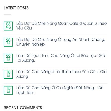
LATEST POSTS
Lắp Đặt Dù Che Nắng Quán Cafe ở Quận 3 Theo
03
Aug
Yêu Cầu
Lắp Đặt Dù Che Nắng Ở Long An Nhanh Chóng,
28
Jul
Chuyên Nghiệp
Làm Dù Lệch Tâm Che Nắng Ở Tại Bảo Lộc, Giá
22
Jul
Tại Xưởng.
Làm Dù Che Nắng ở Lái Thiêu Theo Yêu Cầu, Giá
18
Jul
Xưởng
Làm Dù Che Nắng Ở Gia Nghĩa Đắk Nông – Dù
15
Jul
Lệch Tâm
RECENT COMMENTS