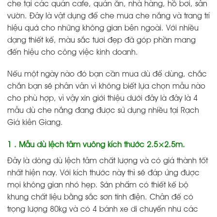
che tại các quán cafe, quán ăn, nhà hàng, hồ bơi, sân
vườn. Đây là vật dụng để che mưa che nắng và trang trí
hiệu quả cho những không gian bên ngoài. Với nhiều
dạng thiết kế, màu sắc tươi đẹp đã góp phần mang
đến hiệu cho công việc kinh doanh.
Nếu một ngày nào đó bạn cần mua dù để dùng, chắc
chắn bạn sẽ phân vân vì không biết lựa chọn mẫu nào
cho phù hợp, vì vậy xin giới thiệu dưới đây là đây là 4
mẫu dù che nắng đang được sử dụng nhiều tại Rạch
Giá kiên Giang.
1 . Mẫu dù lệch tâm vuông kích thước 2.5×2.5m.
Đây là dòng dù lệch tâm chất lượng và có giá thành tốt
nhất hiện nay. Với kích thước này thì sẽ đáp ứng được
mọi không gian nhỏ hẹp. Sản phẩm có thiết kế bộ
khung chất liệu bằng sắc sơn tỉnh điện. Chân đế có
trọng lượng 80kg và có 4 bánh xe di chuyển như các