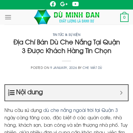
Skip
to
0
content
TIN TỨC & SỰ KIỆN
Địa Chỉ Bán Dù Che Nắng Tại Quận
3 Được Khách Hàng Tin Chọn
POSTED ON
9 JANUARY, 2026
BY
CHE MÁT DÙ
Nội dung
Nhu cầu sử dụng
dù che nắng ngoài trời tại Quận 3
ngày càng tăng cao, đặc biệt ở các quán cafe, nhà
hàng, khách sạn, ban công và sân thượng nhà phố. Tuy
nhiên, giữa nhiều đơn vị cung cấp khác nhau, việc tìm