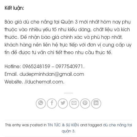
Kết luận:
Báo giá dù che nắng tại Quận 3 mới nhất hôm nay phụ
thuộc vào nhiều yếu tố như kiểu dáng, chất liệu và kích
thước. Để nhận báo giá chính xác và phù hợp nhất,
khách hàng nên liên hệ trực tiếp với đơn vị cung cấp uy
tín để được tư vấn chi tiết theo nhu cầu thực tế.
Hotline: 0965248159 – 0977540971.
Email. dudepminhdan@gmail.com
Website. //duchemat.com.
This entry was posted in
TIN TỨC & SỰ KIỆN
and tagged
dù che nắng tại
quận 3
.