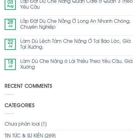
Lắp Đặt Dù Che Nắng Quán Cafe ở Quận 3 Theo
03
Aug
Yêu Cầu
Lắp Đặt Dù Che Nắng Ở Long An Nhanh Chóng,
28
Jul
Chuyên Nghiệp
Làm Dù Lệch Tâm Che Nắng Ở Tại Bảo Lộc, Giá
22
Jul
Tại Xưởng.
Làm Dù Che Nắng ở Lái Thiêu Theo Yêu Cầu, Giá
18
Jul
Xưởng
RECENT COMMENTS
CATEGORIES
Chưa phân loại
(1)
TIN TỨC & SỰ KIỆN
(269)