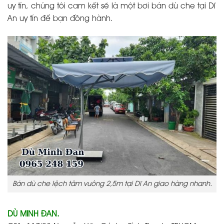
uy tín, chúng tôi cam kết sẽ là một bơi bán dù che tại Dĩ
An uy tín để bạn đồng hành.
Bán dù che lệch tâm vuông 2,5m tại Dĩ An giao hàng nhanh.
DÙ MINH ĐAN.