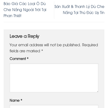
Báo Giá Các Loại Ô Dù
Sản Xuất & Thanh Lý Dù Che
Che Nắng Ngoài Trời Tại
Nắng Tại Thủ Đức Uy Tín
Phan Thiết
Leave a Reply
Your email address will not be published.
Required
fields are marked
*
Comment
*
Name
*