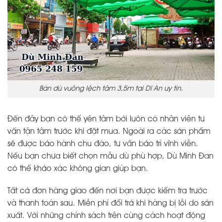
Bán dù vuông lệch tâm 3,5m tại Dĩ An uy tín.
Đến đây bạn có thể yên tâm bởi luôn có nhân viên tư
vấn tận tâm trước khi đặt mua. Ngoài ra các sản phẩm
sẽ được bảo hành chu đáo, tư vấn bảo trì vĩnh viễn.
Nếu bạn chưa biết chọn mẫu dù phù hợp, Dù Minh Đan
có thể khảo xác không gian giúp bạn.
Tất cả đơn hàng giao đến nơi bạn được kiểm tra trước
và thanh toán sau. Miễn phí đổi trả khi hàng bị lỗi do sản
xuất. Với những chính sách trên cùng cách hoạt động