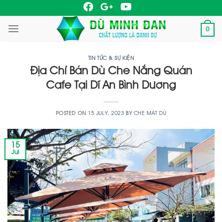
Skip
to
0
content
TIN TỨC & SỰ KIỆN
Địa Chỉ Bán Dù Che Nắng Quán
Cafe Tại Dĩ An Bình Dương
POSTED ON
15 JULY, 2023
BY
CHE MÁT DÙ
15
Jul