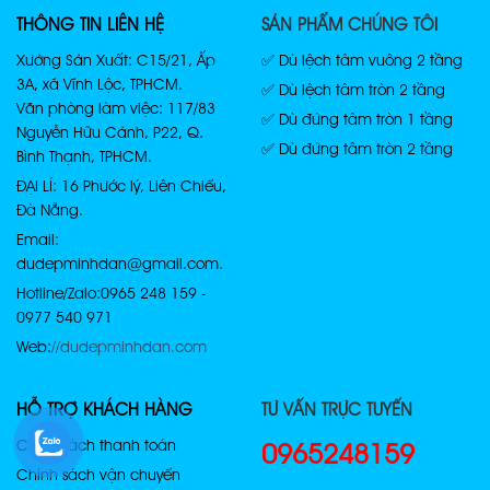
THÔNG TIN LIÊN HỆ
SẢN PHẨM CHÚNG TÔI
Xưởng Sản Xuất: C15/21, Ấp
✅ Dù lệch tâm vuông 2 tầng
3A, xã Vĩnh Lộc, TPHCM.
✅ Dù lệch tâm tròn 2 tầng
Văn phòng làm việc: 117/83
✅ Dù đứng tâm tròn 1 tầng
Nguyễn Hữu Cảnh, P22, Q.
✅ Dù đứng tâm tròn 2 tầng
Bình Thạnh, TPHCM.
ĐẠI LÍ: 16 Phước lý, Liên Chiểu,
Đà Nẵng.
Email:
dudepminhdan@gmail.com.
Hotline/Zalo: 0965 248 159 -
0977 540 971
Web:
//dudepminhdan.com
HỖ TRỢ KHÁCH HÀNG
TƯ VẤN TRỰC TUYẾN
Chính sách thanh toán
0965248159
Chính sách vận chuyển