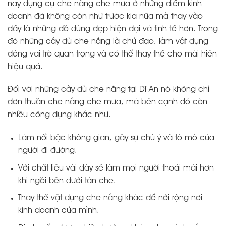
nay dụng cụ che nắng che mưa ở những điểm kinh
doanh đã không còn như trước kia nữa mà thay vào
đấy là những đồ dùng đẹp hiện đại và tinh tế hơn. Trong
đó những cây dù che nắng là chủ đạo, làm vật dụng
đóng vai trò quan trọng và có thể thay thế cho mái hiên
hiệu quả.
Đối với những cây dù che nắng tại Dĩ An nó không chỉ
đơn thuần che nắng che mưa, mà bên cạnh đó còn
nhiều công dụng khác như.
Làm nổi bậc không gian, gây sự chú ý và tò mò của
người đi đường.
Với chất liệu vài dày sẽ làm mọi người thoải mái hơn
khi ngồi bên dưới tán che.
Thay thế vật dụng che nắng khác để nới rộng nơi
kinh doanh của mình.