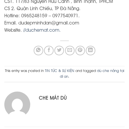
CS1. 117/83 Nguyễn Hữu Cảnh , Bình Thạnh, TPHCM
CS 2. Quận Linh Chiểu, TP Đà Nẵng.
Hotline: 0965248159 – 0977540971.
Email. dudepminhdan@gmail.com
Website.
//duchemat.com.
This entry was posted in
TIN TỨC & SỰ KIỆN
and tagged
dù che nắng tại
dĩ an
.
CHE MÁT DÙ