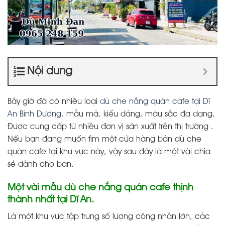
Nội dung
Bây giờ đã có nhiều loại
dù che nắng quán cafe tại Dĩ
An Bình Dương
, mẫu mã, kiểu dáng, màu sắc đa dạng,
Được cung cấp từ nhiều đơn vị sản xuất trên thị trường .
Nếu bạn đang muốn tìm một cửa hàng bán dù che
quán cafe tại khu vực này, vậy sau đây là một vài chia
sẻ dành cho bạn.
Một vài mẫu dù che nắng quán cafe thịnh
thành nhất tại Dĩ An.
Là một khu vực tập trung số lượng công nhân lớn, các