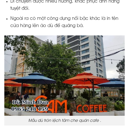
Di chuyển được nhiều hướng, khác phục ánh nắng
tuyệt đối.
Ngoài ra cò một công dụng nổi bậc khác là in tên
cửa hàng lên áo dù để quảng bá.
Mẫu dù tròn lệch tâm che quán cafe .