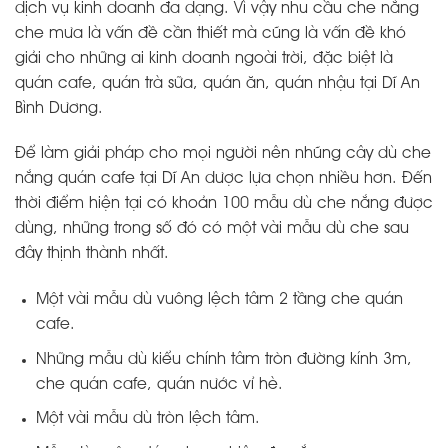
dịch vụ kinh doanh đa dạng. Vì vậy nhu cầu che nắng
che mưa là vấn đề cần thiết mà cũng là vấn đề khó
giải cho những ai kinh doanh ngoài trời, đặc biệt là
quán cafe, quán trà sữa, quán ăn, quán nhậu tại Dĩ An
Bình Dương.
Để làm giải pháp cho mọi người nên nhũng cây dù che
nắng quán cafe tại Dĩ An dược lựa chọn nhiều hơn. Đến
thời điểm hiện tại có khoản 100 mẫu dù che nắng được
dùng, những trong số đó có một vài mẫu dù che sau
đây thịnh thành nhất.
Một vài mẫu dù vuông lệch tâm 2 tầng che quán
cafe.
Những mẫu dù kiểu chính tâm tròn đường kính 3m,
che quán cafe, quán nước vỉ hè.
Một vài mẫu dù tròn lệch tâm.