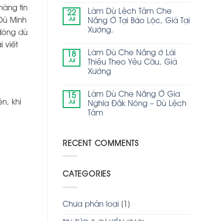
hàng tin
Làm Dù Lệch Tâm Che
22
Jul
Dù Minh
Nắng Ở Tại Bảo Lộc, Giá Tại
Xưởng.
dòng dù
 viết
Làm Dù Che Nắng ở Lái
18
Jul
Thiêu Theo Yêu Cầu, Giá
Xưởng
Làm Dù Che Nắng Ở Gia
15
n, khi
Jul
Nghĩa Đắk Nông – Dù Lệch
Tâm
RECENT COMMENTS
CATEGORIES
Chưa phân loại
(1)