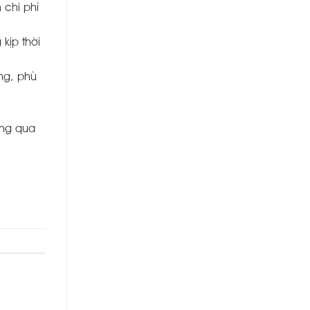
 chi phí
kịp thời
ng, phù
ông qua