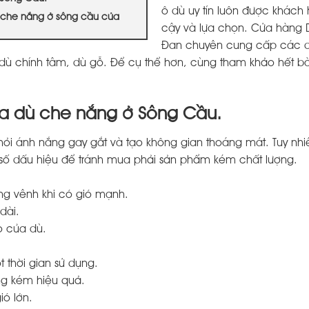
ô dù uy tín luôn được khách 
 che nắng ở sông cầu của
cậy và lựa chọn. Cửa hàng 
Đan chuyên cung cấp các 
dù chính tâm, dù gỗ. Để cụ thể hơn, cùng tham khảo hết bài
ua dù che nắng ở Sông Cầu.
ỏi ánh nắng gay gắt và tạo không gian thoáng mát. Tuy nhiê
số dấu hiệu để tránh mua phải sản phẩm kém chất lượng.
ng vênh khi có gió mạnh.
dài.
ọ của dù.
 thời gian sử dụng.
ng kém hiệu quả.
ó lớn.