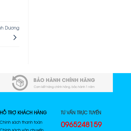
nh Dương
HỖ TRỢ KHÁCH HÀNG
TƯ VẤN TRỰC TUYẾN
Chính sách thanh toán
0965248159
Chính sách vận chuyển