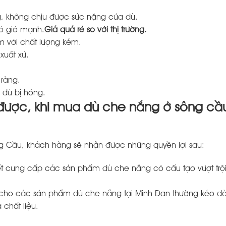
, không chịu được sức nặng của dù.
ó gió mạnh.
Giá quá rẻ so với thị trường.
m với chất lượng kém.
xuất xứ.
ràng.
i dù bị hỏng.
được, khi mua dù che nắng ở sông cầ
g Cầu, khách hàng sẽ nhận được những quyền lợi sau:
t cung cấp các sản phẩm dù che nắng có cấu tạo vượt trộ
 cho các sản phẩm dù che nắng tại Minh Đan thường kéo dài
 chất liệu.