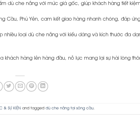
m dù che nắng với mức giá gốc, giúp khách hàng tiết kiệm
Sông Cầu, Phú Yên, cam kết giao hàng nhanh chóng, đáp ứng 
p nhiều loại dù che nắng với kiểu dáng và kích thước đa dạ
của khách hàng lên hàng đầu, nỗ lực mang lại sự hài lòng th
ỨC & SỰ KIỆN
and tagged
dù che nắng tại sông cầu
.