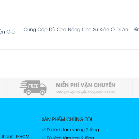
Cung Cấp Dù Che Nắng Cho Sự Kiện Ở Dĩ An – Bì
ên Giá
SẢN PHẨM CHÚNG TÔI
✅ Dù lệch tâm vuông 2 tầng
h Thạnh, TPHCM.
✅ Dù lệch tâm tròn 2 tầng