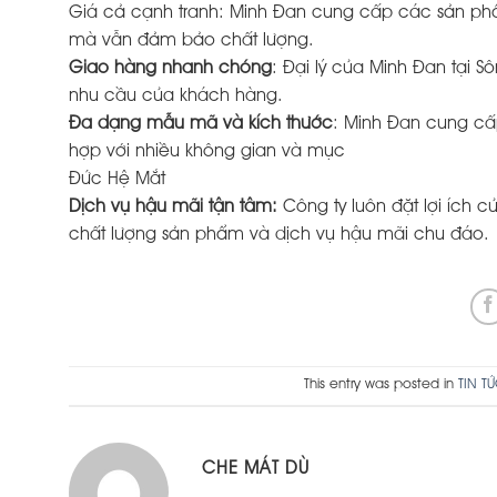
Giá cả cạnh tranh: Minh Đan cung cấp các sản phẩ
mà vẫn đảm bảo chất lượng.
Giao hàng nhanh chóng
: Đại lý của Minh Đan tại 
nhu cầu của khách hàng.
Đa dạng mẫu mã và kích thước
: Minh Đan cung cấ
hợp với nhiều không gian và mục
Đức Hệ Mắt
Dịch vụ hậu mãi tận tâm:
Công ty luôn đặt lợi ích 
chất lượng sản phẩm và dịch vụ hậu mãi chu đáo.
This entry was posted in
TIN T
CHE MÁT DÙ