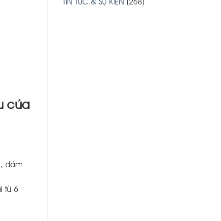
TIN TỨC & SỰ KIỆN
(268)
u của
i, đảm
 từ 6