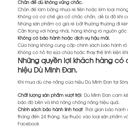
Chân đế dù không vững chắc.
Chân đế làm bằng nhựa rẻ tiền hoặc kim loại mỏng
Không có cơ chế gia cố chắc chắn, dễ bị đổ khi c
Những sản phẩm có giá rẻ bất thường thường đi kè
Cẩn trọng với hàng nhái, hàng không rõ nguồn gốc 
Không có bảo hành hoặc dịch vụ hậu mãi.
Cửa hàng không cung cấp chính sách bảo hành rõ 
Không có hỗ trợ sửa chữa hoặc thay thế linh kiện kh
Những quyền lợi khách hàng có 
hiệu Dù Minh Đan.
Khi mua dù che nắng của hiệu Dù Minh Đan tại Sôn
Chất lượng sản phẩm vượt trội
: Dù Minh Đan cam kế
bảo độ bền và khả năng chống nắng hiệu quả.
Chính sách bảo hành linh hoạt
: Thời gian bảo hành
tháng đến 24 tháng, tùy thuộc vào loại sản phẩm và
Facebook