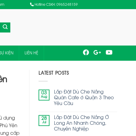
com
Hotline CSKH: 0965248159
SỰ KIỆN
LIÊN HỆ
LATEST POSTS
ên
Lắp Đặt Dù Che Nắng
03
Aug
Quán Cafe ở Quận 3 Theo
Yêu Cầu
Lắp Đặt Dù Che Nắng Ở
ử dụng
28
Jul
Long An Nhanh Chóng,
 Phú Yên
Chuyên Nghiệp
cung cấp