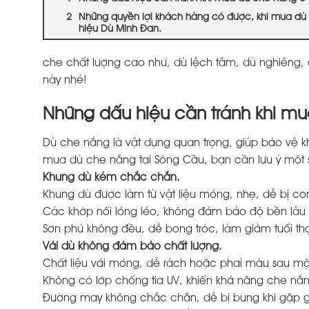
Những quyền lợi khách hàng có được, khi mua dù
hiệu Dù Minh Đan.
che chất lượng cao như, dù lệch tâm, dù nghiêng, 
này nhé!
Những dấu hiệu cần tránh khi m
Dù che nắng là vật dụng quan trọng, giúp bảo vệ kh
mua dù che nắng tại Sông Cầu, bạn cần lưu ý một 
Khung dù kém chắc chắn.
Khung dù được làm từ vật liệu mỏng, nhẹ, dễ bị co
Các khớp nối lỏng lẻo, không đảm bảo độ bền lâu 
Sơn phủ không đều, dễ bong tróc, làm giảm tuổi th
Vải dù không đảm bảo chất lượng.
Chất liệu vải mỏng, dễ rách hoặc phai màu sau một
Không có lớp chống tia UV, khiến khả năng che nắ
Đường may không chắc chắn, dễ bị bung khi gặp gi