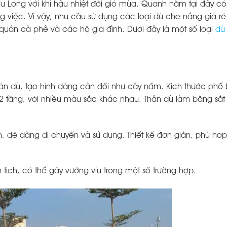
u Long với khí hậu nhiệt đới gió mùa. Quanh năm tại đây có
việc. Vì vậy, nhu cầu sử dụng các loại dù che nắng giá rẻ 
, quán cà phê và các hộ gia đình. Dưới đây là một số loại
dù
tán dù, tạo hình dáng cân đối như cây nấm. Kích thước phổ 
2 tầng, với nhiều màu sắc khác nhau. Thân dù làm bằng sắ
n, dễ dàng di chuyển và sử dụng. Thiết kế đơn giản, phù hợp
ích, có thể gây vướng víu trong một số trường hợp.