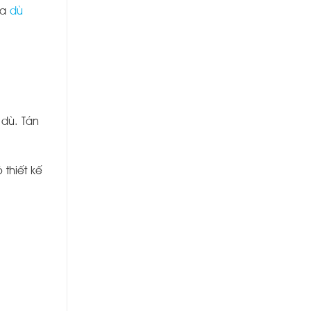
ủa
dù
 dù. Tán
 thiết kế