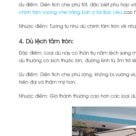
Ưu điểm: Diện tích che phủ tốt, đặc biệt phù hợp 
chính tâm vuông che nắng bán ở tại Bạc Liêu
cao h
Nhược điểm: Tương tự như dù chính tâm tròn về nh
4. Dù lệch tâm tròn:
Đặc điểm: Loại dù này có thân trụ nằm lệch sang mộ
dù thường có kích thước lớn, đường kính từ 3m trở l
Ưu điểm: Diện tích che phủ rộng, không bị vướng víu
hiện đại và thẩm mỹ hơn.
Nhược điểm: Giá thành thường cao hơn các loại 