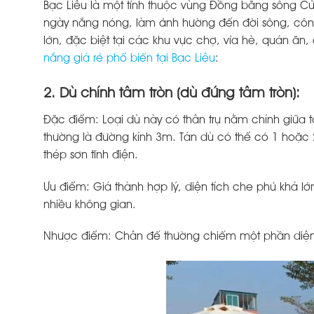
Bạc Liêu là một tỉnh thuộc vùng Đồng bằng sông Cử
ngày nắng nóng, làm ảnh hường đến đời sông, công 
lớn, đặc biệt tại các khu vực chợ, vỉa hè, quán ăn
nắng giá rẻ phổ biến tại Bạc Liêu
:
2. Dù chính tâm tròn (dù đứng tâm tròn):
Đặc điểm: Loại dù này có thân trụ nằm chính giữa 
thường là đường kính 3m. Tán dù có thể có 1 hoặc 
thép sơn tĩnh điện.
Ưu điểm: Giá thành hợp lý, diện tích che phủ khá lớ
nhiều không gian.
Nhược điểm: Chân đế thường chiếm một phần diện t