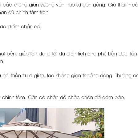
với các không gian vuông vắn, tạo sự gọn gàng. Giá thành c
ơn dù chính tâm tròn.
ược điểm chân đế.
t bên, giúp tận dụng tối đa diện tích che phủ bên dưới tán
ên.
 bởi thân trụ ở giữa, tạo không gian thoáng đãng. Thường có
dù chính tâm. Cần có chân đế chắc chắn để đảm bảo.