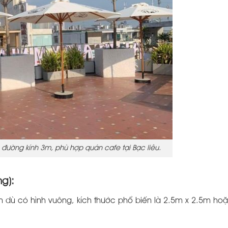
đường kính 3m, phù hợp quán cafe tại Bạc liêu.
g):
n dù có hình vuông, kích thước phổ biến là 2.5m x 2.5m ho