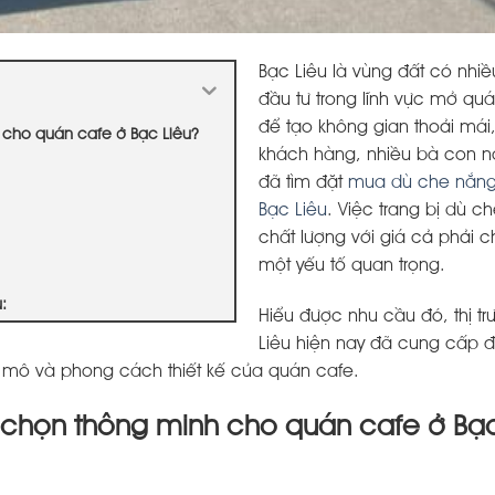
Bạc Liêu là vùng đất có nhi
đầu tư trong lĩnh vực mở quá
để tạo không gian thoải mái,
h cho quán cafe ở Bạc Liêu?
khách hàng, nhiều bà con n
đã tìm đặt
mua dù che nắng 
Bạc Liêu
. Việc trang bị dù c
chất lượng với giá cả phải c
một yếu tố quan trọng.
:
Hiểu được nhu cầu đó, thị t
Liêu hiện nay đã cung cấp 
y mô và phong cách thiết kế của quán cafe.
ựa chọn thông minh cho quán cafe ở Bạ