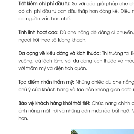
Tiết kiệm chi phí đầu tư:
So với các giải pháp che c
có chi phí đầu tư ban đầu thấp hơn đáng kể. Điều
có nguồn vốn hạn chế.
Tính linh hoạt cao:
Dù che nắng dễ dàng di chuyển, l
ngoài trời theo số lượng khách.
Đa dạng về kiểu dáng và kích thước:
Thị trường tại
vuông, dù lệch tâm, với đa dạng kích thước và mà
với thẩm mỹ và diện tích quán.
Tạo điểm nhấn thẩm mỹ:
Những chiếc dù che nắng v
chú ý của khách hàng và tạo nên không gian cafe n
Bảo vệ khách hàng khỏi thời tiết
: Chức năng chính c
ánh nắng mặt trời và những cơn mưa rào bất ngờ. Vớ
hơn.