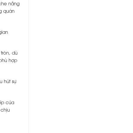
 che nắng
ng quán
gian
tròn, dù
 phù hợp
u hút sự
iếp của
 chịu