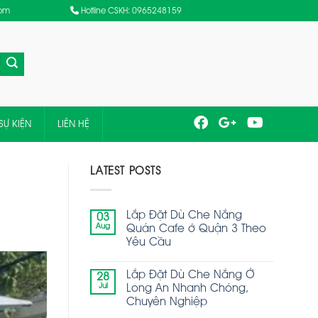
com
Hotline CSKH: 0965248159
SỰ KIỆN
LIÊN HỆ
LATEST POSTS
Lắp Đặt Dù Che Nắng
03
Aug
Quán Cafe ở Quận 3 Theo
Yêu Cầu
Lắp Đặt Dù Che Nắng Ở
28
Jul
Long An Nhanh Chóng,
Chuyên Nghiệp