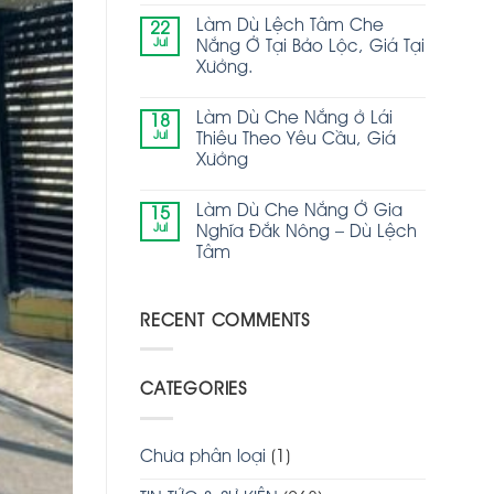
Làm Dù Lệch Tâm Che
22
Jul
Nắng Ở Tại Bảo Lộc, Giá Tại
Xưởng.
Làm Dù Che Nắng ở Lái
18
Jul
Thiêu Theo Yêu Cầu, Giá
Xưởng
Làm Dù Che Nắng Ở Gia
15
Jul
Nghĩa Đắk Nông – Dù Lệch
Tâm
RECENT COMMENTS
CATEGORIES
Chưa phân loại
(1)