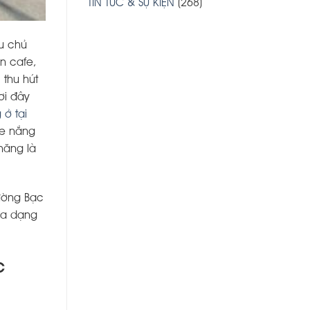
TIN TỨC & SỰ KIỆN
(268)
ều chủ
n cafe,
 thu hút
ơi đây
ở tại
he nắng
hăng là
rường Bạc
đa dạng
c