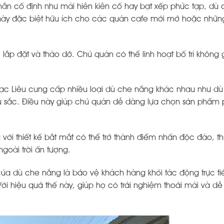
hắn cố định như mái hiên kiên cố hay bạt xếp phức tạp, dù
 này đặc biệt hữu ích cho các quán cafe mới mở hoặc nhữ
ắp đặt và tháo dỡ. Chủ quán có thể linh hoạt bố trí không 
 Bạc Liêu cung cấp nhiều loại dù che nắng khác nhau như dù 
u sắc. Điều này giúp chủ quán dễ dàng lựa chọn sản phẩm
ới thiết kế bắt mắt có thể trở thành điểm nhấn độc đáo, th
goài trời ấn tượng.
ủa dù che nắng là bảo vệ khách hàng khỏi tác động trực t
i hiệu quả thế này, giúp họ có trải nghiệm thoải mái và dễ