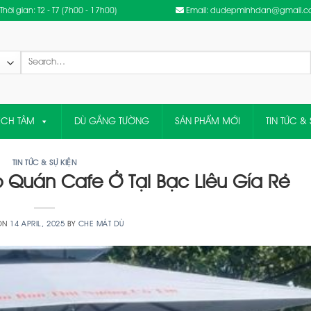
Thời gian: T2 - T7 (7h00 - 17h00)
Email: dudepminhdan@gmail.
Search
for:
ỆCH TÂM
DÙ GẮNG TƯỜNG
SẢN PHẨM MỚI
TIN TỨC & 
TIN TỨC & SỰ KIỆN
Quán Cafe Ở Tại Bạc Liêu Gía Rẻ
 ON
14 APRIL, 2025
BY
CHE MÁT DÙ