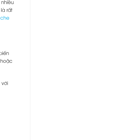
 nhiều
là rất
 che
biến
t hoặc
 với