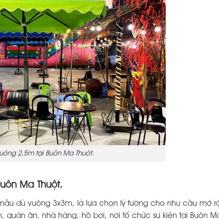
uông 2,5m tại Buôn Ma Thuột.
uôn Ma Thuột.
 mẫu dù vuông 3x3m, là lựa chọn lý tường cho nhu cầu mở r
, quán ăn, nhà hàng, hồ bơi, nơi tổ chức sự kiện tại Buôn 