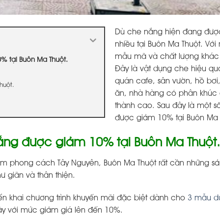
Dù che nắng hiện đang đượ
nhiều tại Buôn Ma Thuột. Với
mẫu mã và chất lượng khác
% tại Buôn Ma Thuột.
Đây là vật dụng che hiệu q
quán cafe, sân vườn, hồ bơi
huột.
ăn, nhà hàng có phân khúc 
thành cao. Sau đây là một số
được giảm 10% tại Buôn Ma
ng được giảm 10% tại Buôn Ma Thuột.
ậm phong cách Tây Nguyên, Buôn Ma Thuột rất cần những s
hư giãn và thân thiện.
ển khai chương trình khuyến mãi đặc biệt dành cho
3 mẫu d
ây với mức giảm giá lên đến 10%.