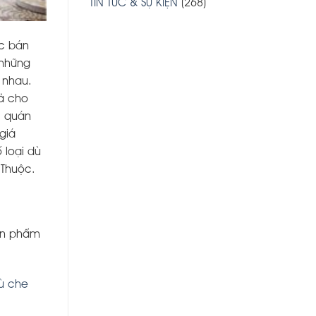
TIN TỨC & SỰ KIỆN
(268)
c bán
 những
 nhau.
uả cho
, quán
giá
 loại dù
 Thuộc.
ản phẩm
ù che