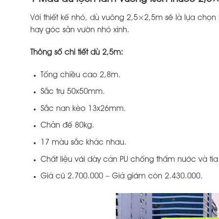
Với thiết kế nhỏ, dù vuông 2,5×2,5m sẽ là lựa chọ
hay góc sân vườn nhỏ xinh.
Thông số chi tiết dù 2,5m:
Tổng chiều cao 2,8m.
Sắc trụ 50x50mm.
Sắc nan kèo 13x26mm.
Chân đế 80kg.
17 màu sắc khác nhau.
Chất liệu vải dày cán PU chống thấm nước và tia
Giá cũ 2.700.000 – Giá giảm còn 2.430.000.