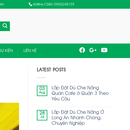
com
Hotline CSKH: 0965248159
SỰ KIỆN
LIÊN HỆ
LATEST POSTS
Lắp Đặt Dù Che Nắng
03
Aug
Quán Cafe ở Quận 3 Theo
Yêu Cầu
Lắp Đặt Dù Che Nắng Ở
28
Jul
Long An Nhanh Chóng,
Chuyên Nghiệp