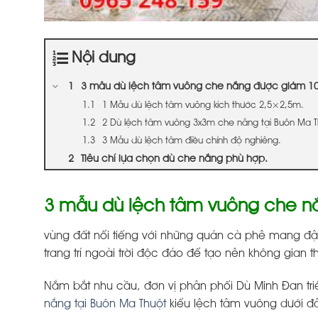
Nội dung
3 mẫu dù lệch tâm vuông che nắng được giảm 10
1 Mẫu dù lệch tâm vuông kích thước 2,5×2,5m.
2 Dù lệch tâm vuông 3x3m che nắng tại Buôn Ma T
3 Mẫu dù lệch tâm điều chỉnh độ nghiêng.
Tiêu chí lựa chọn dù che nắng phù hợp.
3 mẫu dù lệch tâm vuông che nắ
vùng đất nổi tiếng với những quán cà phê mang đ
trang trí ngoài trời độc đáo để tạo nên không gian t
Nắm bắt nhu cầu, đơn vị phân phối Dù Minh Đan tri
nắng tại Buôn Ma Thuột
kiểu lệch tâm vuông dưới đ