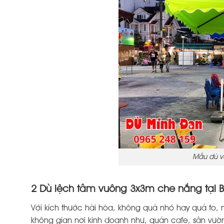
Mẫu dù v
2 Dù lệch tâm vuông 3x3m che nắng tại B
Với kích thước hài hòa, không quá nhỏ hay quá to,
không gian nơi kinh doanh như, quán cafe, sân vườn