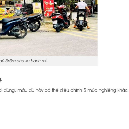
dù 3x3m cho xe bánh mì.
.
gười dùng, mẫu dù này có thể điều chỉnh 5 mức nghiêng khác