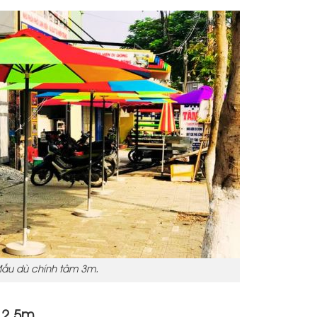
ẫu dù chính tâm 3m.
×2,5m.