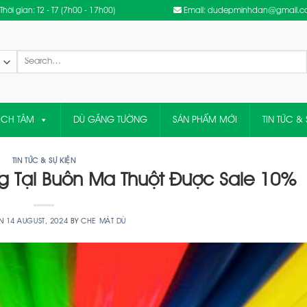
Thời gian: T2 - T7 (7h00 - 17h00)
Email: dudepminhdan@gmail.
Search
for:
ỆCH TÂM
DÙ GẮNG TƯỜNG
SẢN PHẨM MỚI
TIN TỨC & 
TIN TỨC & SỰ KIỆN
 Tại Buôn Ma Thuột Được Sale 10%
ON
14 AUGUST, 2024
BY
CHE MÁT DÙ