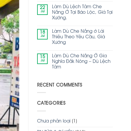
Làm Dù Lệch Tâm Che
22
Jul
Nắng Ở Tại Bảo Lộc, Giá Tại
Xưởng.
Làm Dù Che Nắng ở Lái
18
Jul
Thiêu Theo Yêu Cầu, Giá
Xưởng
Làm Dù Che Nắng Ở Gia
15
Jul
Nghĩa Đắk Nông – Dù Lệch
Tâm
RECENT COMMENTS
CATEGORIES
Chưa phân loại
(1)