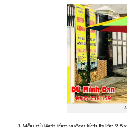
M
1 Mẫu dù lệch tâm vuông kích thước 2,5