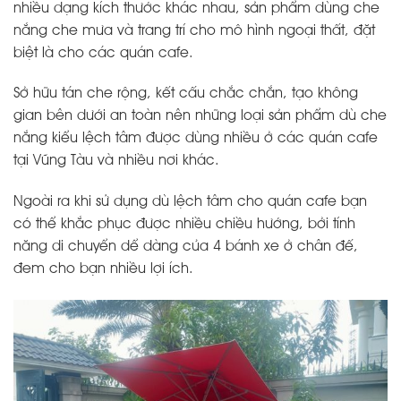
nhiều dạng kích thước khác nhau, sản phẩm dùng che
nắng che mưa và trang trí cho mô hình ngoại thất, đặt
biệt là cho các quán cafe.
Sở hữu tán che rộng, kết cấu chắc chắn, tạo không
gian bên dưới an toàn nên những loại sản phẩm dù che
nắng kiểu lệch tâm được dùng nhiều ở các quán cafe
tại Vũng Tàu và nhiều nơi khác.
Ngoài ra khi sử dụng dù lệch tâm cho quán cafe bạn
có thể khắc phục được nhiều chiều hướng, bởi tính
năng di chuyển dể dàng của 4 bánh xe ở chân đế,
đem cho bạn nhiều lợi ích.