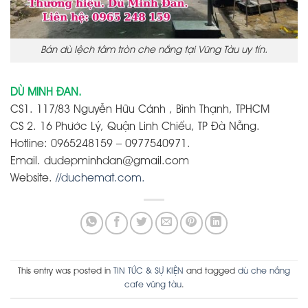
Bán dù lệch tâm tròn che nắng tại Vũng Tàu uy tín.
DÙ MINH ĐAN.
CS1. 117/83 Nguyễn Hữu Cảnh , Bình Thạnh, TPHCM
CS 2. 16 Phước Lý, Quận Linh Chiểu, TP Đà Nẵng.
Hotline: 0965248159 – 0977540971.
Email. dudepminhdan@gmail.com
Website.
//duchemat.com.
This entry was posted in
TIN TỨC & SỰ KIỆN
and tagged
dù che nắng
cafe vũng tàu
.