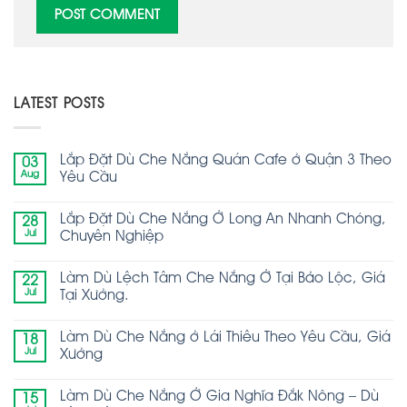
LATEST POSTS
Lắp Đặt Dù Che Nắng Quán Cafe ở Quận 3 Theo
03
Aug
Yêu Cầu
Lắp Đặt Dù Che Nắng Ở Long An Nhanh Chóng,
28
Jul
Chuyên Nghiệp
Làm Dù Lệch Tâm Che Nắng Ở Tại Bảo Lộc, Giá
22
Jul
Tại Xưởng.
Làm Dù Che Nắng ở Lái Thiêu Theo Yêu Cầu, Giá
18
Jul
Xưởng
Làm Dù Che Nắng Ở Gia Nghĩa Đắk Nông – Dù
15