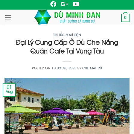
Skip
to
0
content
TIN TỨC & SỰ KIỆN
Đại Lý Cung Cấp Ô Dù Che Nắng
Quán Cafe Tại Vũng Tàu
POSTED ON
1 AUGUST, 2023
BY
CHE MÁT DÙ
01
Aug