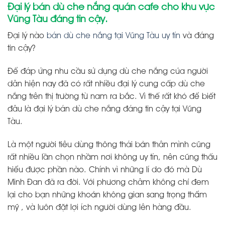
Đại lý bán dù che nắng quán cafe cho khu vực
Vũng Tàu đáng tin cậy.
Đại lý nào
bán dù che nắng tại Vũng Tàu uy tín
và đáng
tin cậy?
Để đáp ứng nhu cầu sử dụng dù che nắng của người
dân hiện nay đã có rất nhiều đại lý cung cấp dù che
nắng trên thị trường từ nam ra bắc. Vì thế rất khó để biết
đâu là đại lý bán dù che nắng đáng tin cậy tại Vũng
Tàu.
Là một người tiêu dùng thông thái bản thân mình cũng
rất nhiều lần chọn nhầm nơi không uy tín, nên cũng thấu
hiểu được phần nào. Chính vì những lí do đó mà Dù
Minh Đan đã ra đời. Với phương châm không chỉ đem
lại cho bạn những khoản không gian sang trọng thẩm
mỹ , và luôn đặt lợi ích người dùng lên hàng đầu.