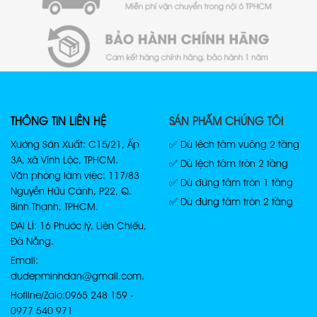
THÔNG TIN LIÊN HỆ
SẢN PHẨM CHÚNG TÔI
Xưởng Sản Xuất: C15/21, Ấp
✅ Dù lệch tâm vuông 2 tầng
3A, xã Vĩnh Lộc, TPHCM.
✅ Dù lệch tâm tròn 2 tầng
Văn phòng làm việc: 117/83
✅ Dù đứng tâm tròn 1 tầng
Nguyễn Hữu Cảnh, P22, Q.
✅ Dù đứng tâm tròn 2 tầng
Bình Thạnh, TPHCM.
ĐẠI LÍ: 16 Phước lý, Liên Chiểu,
Đà Nẵng.
Email:
dudepminhdan@gmail.com.
Hotline/Zalo: 0965 248 159 -
0977 540 971