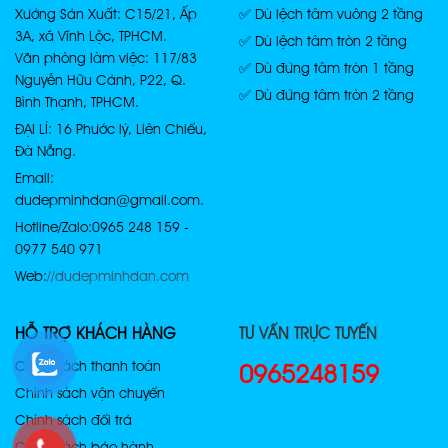
Xưởng Sản Xuất: C15/21, Ấp
✅ Dù lệch tâm vuông 2 tầng
3A, xã Vĩnh Lộc, TPHCM.
✅ Dù lệch tâm tròn 2 tầng
Văn phòng làm việc: 117/83
✅ Dù đứng tâm tròn 1 tầng
Nguyễn Hữu Cảnh, P22, Q.
✅ Dù đứng tâm tròn 2 tầng
Bình Thạnh, TPHCM.
ĐẠI LÍ: 16 Phước lý, Liên Chiểu,
Đà Nẵng.
Email:
dudepminhdan@gmail.com.
Hotline/Zalo: 0965 248 159 -
0977 540 971
Web:
//dudepminhdan.com
HỖ TRỢ KHÁCH HÀNG
TƯ VẤN TRỰC TUYẾN
Chính sách thanh toán
0965248159
Chính sách vận chuyển
Chính sách đổi trả
Chính sách bảo hành