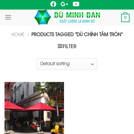
Skip
to
0
content
HOME
/
PRODUCTS TAGGED “DÙ CHÍNH TÂM TRÒN”
FILTER