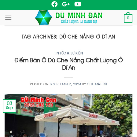
Skip
to
0
content
TAG ARCHIVES:
DÙ CHE NẮNG Ở DĨ AN
TIN TỨC & SỰ KIỆN
Điểm Bán Ô Dù Che Nắng Chất Lượng Ở
Dĩ An
POSTED ON
3 SEPTEMBER, 2024
BY
CHE MÁT DÙ
03
Sep