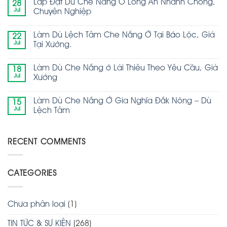
Lắp Đặt Dù Che Nắng Ở Long An Nhanh Chóng,
28
Jul
Chuyên Nghiệp
Làm Dù Lệch Tâm Che Nắng Ở Tại Bảo Lộc, Giá
22
Jul
Tại Xưởng.
Làm Dù Che Nắng ở Lái Thiêu Theo Yêu Cầu, Giá
18
Jul
Xưởng
Làm Dù Che Nắng Ở Gia Nghĩa Đắk Nông – Dù
15
Jul
Lệch Tâm
RECENT COMMENTS
CATEGORIES
Chưa phân loại
(1)
TIN TỨC & SỰ KIỆN
(268)