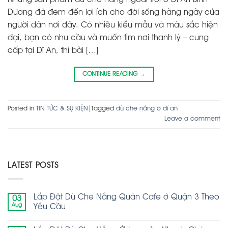
Dương đã đem đến lợi ích cho đời sống hàng ngày của
người dân nơi đây. Có nhiều kiểu mẫu và màu sắc hiện
đại, bạn có nhu cầu và muốn tìm nơi thanh lý – cung
cấp tại Dĩ An, thì bài […]
CONTINUE READING
→
Posted in
TIN TỨC & SỰ KIỆN
|
Tagged
dù che nắng ở dĩ an
Leave a comment
LATEST POSTS
Lắp Đặt Dù Che Nắng Quán Cafe ở Quận 3 Theo
03
Aug
Yêu Cầu