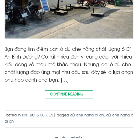
Bạn đang tìm điểm bán ô dù che nắng chất lượng ỏ Dĩ
An Bình Dương? Có rất nhiều đơn vị cung cấp, với nhiều
kiểu dáng và mẫu mã khác nhau. Nhưng loại ô dù che
chất lượng đáp ứng mọi nhu cầu sau đây sẽ là lựa chọn
phù hợp dành cho bạn. […]
CONTINUE READING
→
Posted in
TIN TỨC & SỰ KIỆN
|
Tagged
dù che nắng dĩ an
,
dù che nắng ở
dĩ an