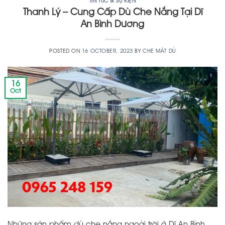
TIN TỨC & SỰ KIỆN
Thanh Lý – Cung Cấp Dù Che Nắng Tại Dĩ
An Bình Dương
POSTED ON
16 OCTOBER, 2023
BY
CHE MÁT DÙ
16
Oct
Những sản phẩm dù che nắng ngoài trời ở Dĩ An Bình