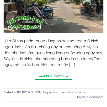
Là một sản phẩm được dùng nhiều cho các mô hình
ngoại thất hiện đại, những cây dù che nắng ở Mỹ tho
dần cho thất tàm quan trọng trong cuộc sống ngày nay.
Đấy là lí do khiến cho cửa hàng bán dù che tại Mỹ Tho
ngày một nhiều hơn. Nếu bạn muốn […]
CONTINUE READING
→
Posted in
TIN TỨC & SỰ KIỆN
|
Tagged
dù che nắng ở mỹ tho
Leave a comment