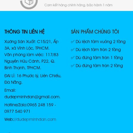
THÔNG TIN LIÊN HỆ
SẢN PHẨM CHÚNG TÔI
Xưởng Sản Xuất: C15/21, Ấp
✅ Dù lệch tâm vuông 2 tầng
3A, xã Vĩnh Lộc, TPHCM.
✅ Dù lệch tâm tròn 2 tầng
Văn phòng làm việc: 117/83
✅ Dù đứng tâm tròn 1 tầng
Nguyễn Hữu Cảnh, P22, Q.
✅ Dù đứng tâm tròn 2 tầng
Bình Thạnh, TPHCM.
ĐẠI LÍ: 16 Phước lý, Liên Chiểu,
Đà Nẵng.
Email:
dudepminhdan@gmail.com.
Hotline/Zalo: 0965 248 159 -
0977 540 971
Web:
//dudepminhdan.com