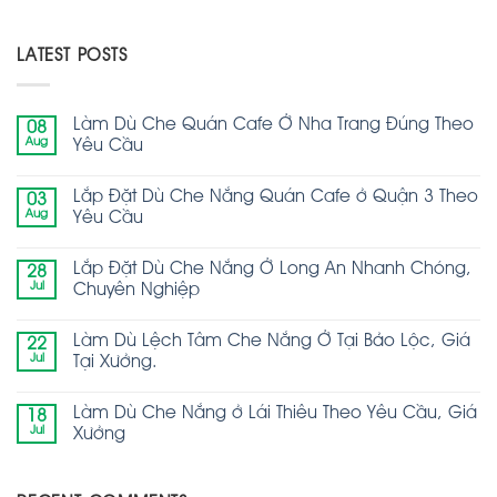
LATEST POSTS
Làm Dù Che Quán Cafe Ở Nha Trang Đúng Theo
08
Aug
Yêu Cầu
Lắp Đặt Dù Che Nắng Quán Cafe ở Quận 3 Theo
03
Aug
Yêu Cầu
Lắp Đặt Dù Che Nắng Ở Long An Nhanh Chóng,
28
Jul
Chuyên Nghiệp
Làm Dù Lệch Tâm Che Nắng Ở Tại Bảo Lộc, Giá
22
Jul
Tại Xưởng.
Làm Dù Che Nắng ở Lái Thiêu Theo Yêu Cầu, Giá
18
Jul
Xưởng