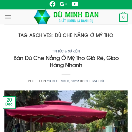
Skip
to
0
content
TAG ARCHIVES:
DÙ CHE NẮNG Ở MỸ THO
TIN TỨC & SỰ KIỆN
Bán Dù Che Nắng Ở Mỹ Tho Giá Rẻ, Giao
Hàng Nhanh
POSTED ON
20 DECEMBER, 2023
BY
CHE MÁT DÙ
20
Dec