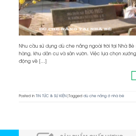
Nhu cầu sử dụng dù che nắng ngoài trời tại Nhà B
hàng, khu dân cư và sân vườn. Việc lựa chọn xưởng
động về […]
Posted in
TIN TỨC & SỰ KIỆN
|
Tagged
dù che nắng ở nhà bè