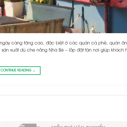
è ngày càng tăng cao, đặc biệt ở các quán cà phê, quán ăn
 sản xuất dù che nắng Nhà Bè – lắp đặt tận nơi giúp khách
CONTINUE READING
→