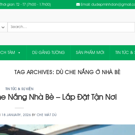
Thời gian: T2 - T7 (7h00 - 17h00)
Email: dudepminhdan@gmail.
Search
for:
ỆCH TÂM
DÙ GẮNG TƯỜNG
SẢN PHẨM MỚI
TIN TỨC & 
TAG ARCHIVES:
DÙ CHE NẮNG Ở NHÀ BÈ
TIN TỨC & SỰ KIỆN
e Nắng Nhà Bè – Lắp Đặt Tận Nơi
N
18 JANUARY, 2026
BY
CHE MÁT DÙ