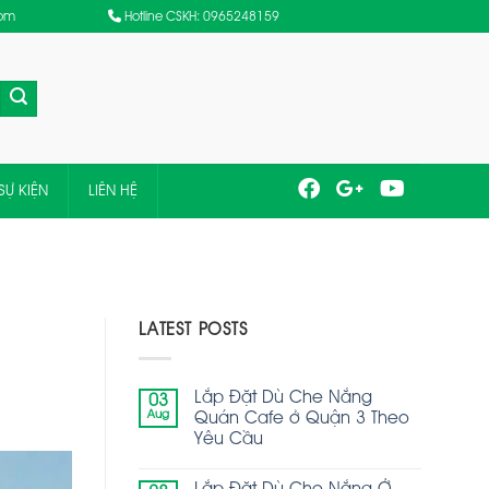
com
Hotline CSKH: 0965248159
SỰ KIỆN
LIÊN HỆ
LATEST POSTS
Lắp Đặt Dù Che Nắng
03
Aug
Quán Cafe ở Quận 3 Theo
Yêu Cầu