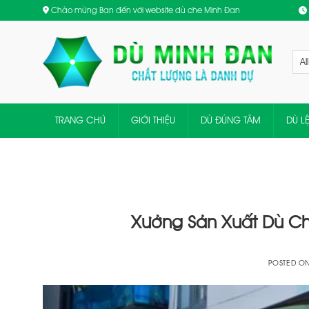
Skip
Chào mừng Bạn đến với website dù che Minh Đan
to
content
TRANG CHỦ
GIỚI THIỆU
DÙ ĐÚNG TÂM
DÙ L
Xưởng Sản Xuất Dù Ch
POSTED O