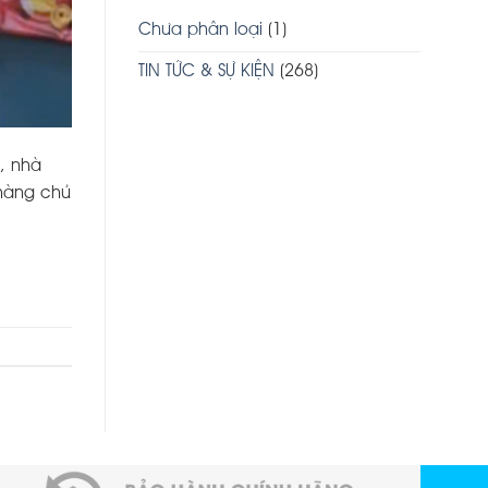
Chưa phân loại
(1)
TIN TỨC & SỰ KIỆN
(268)
, nhà
 hàng chủ