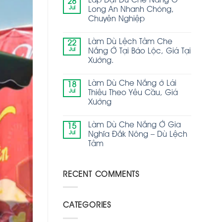
Lắp Đặt Dù Che Nắng Ở
28
Jul
Long An Nhanh Chóng,
Chuyên Nghiệp
Làm Dù Lệch Tâm Che
22
Jul
Nắng Ở Tại Bảo Lộc, Giá Tại
Xưởng.
Làm Dù Che Nắng ở Lái
18
Jul
Thiêu Theo Yêu Cầu, Giá
Xưởng
Làm Dù Che Nắng Ở Gia
15
Jul
Nghĩa Đắk Nông – Dù Lệch
Tâm
RECENT COMMENTS
CATEGORIES