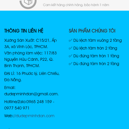
THÔNG TIN LIÊN HỆ
SẢN PHẨM CHÚNG TÔI
Xưởng Sản Xuất: C15/21, Ấp
✅ Dù lệch tâm vuông 2 tầng
3A, xã Vĩnh Lộc, TPHCM.
✅ Dù lệch tâm tròn 2 tầng
Văn phòng làm việc: 117/83
✅ Dù đứng tâm tròn 1 tầng
Nguyễn Hữu Cảnh, P22, Q.
✅ Dù đứng tâm tròn 2 tầng
Bình Thạnh, TPHCM.
ĐẠI LÍ: 16 Phước lý, Liên Chiểu,
Đà Nẵng.
Email:
dudepminhdan@gmail.com.
Hotline/Zalo: 0965 248 159 -
0977 540 971
Web:
//dudepminhdan.com