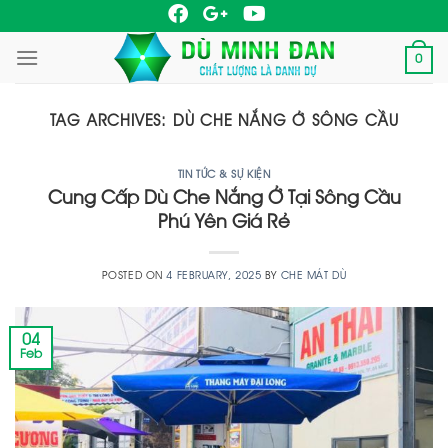
Skip
to
0
content
TAG ARCHIVES:
DÙ CHE NẮNG Ở SÔNG CẦU
TIN TỨC & SỰ KIỆN
Cung Cấp Dù Che Nắng Ở Tại Sông Cầu
Phú Yên Giá Rẻ
POSTED ON
4 FEBRUARY, 2025
BY
CHE MÁT DÙ
04
Feb