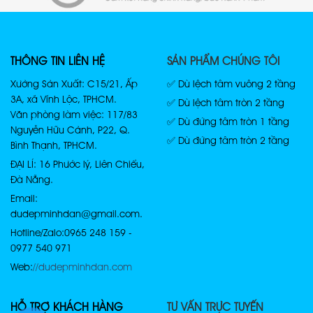
THÔNG TIN LIÊN HỆ
SẢN PHẨM CHÚNG TÔI
Xưởng Sản Xuất: C15/21, Ấp
✅ Dù lệch tâm vuông 2 tầng
3A, xã Vĩnh Lộc, TPHCM.
✅ Dù lệch tâm tròn 2 tầng
Văn phòng làm việc: 117/83
✅ Dù đứng tâm tròn 1 tầng
Nguyễn Hữu Cảnh, P22, Q.
✅ Dù đứng tâm tròn 2 tầng
Bình Thạnh, TPHCM.
ĐẠI LÍ: 16 Phước lý, Liên Chiểu,
Đà Nẵng.
Email:
dudepminhdan@gmail.com.
Hotline/Zalo: 0965 248 159 -
0977 540 971
Web:
//dudepminhdan.com
HỖ TRỢ KHÁCH HÀNG
TƯ VẤN TRỰC TUYẾN