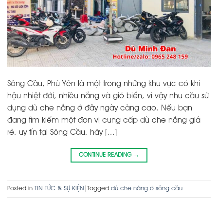
Sông Cầu, Phú Yên là một trong những khu vực có khí
hậu nhiệt đới, nhiều nắng và gió biển, vì vậy nhu cầu sử
dụng dù che nắng ở đây ngày càng cao. Nếu bạn
đang tìm kiếm một đơn vị cung cấp dù che nắng giá
rẻ, uy tín tại Sông Cầu, hãy […]
CONTINUE READING
→
Posted in
TIN TỨC & SỰ KIỆN
|
Tagged
dù che nắng ở sông cầu