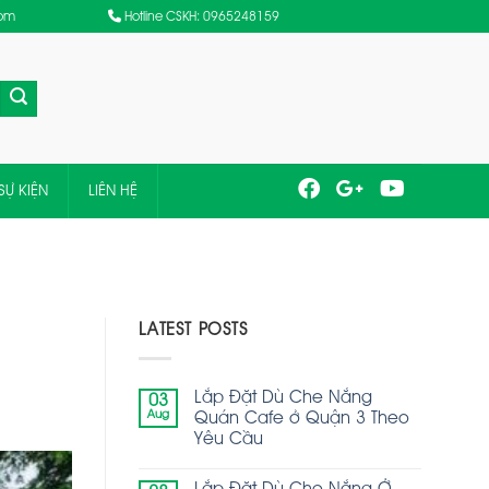
com
Hotline CSKH: 0965248159
SỰ KIỆN
LIÊN HỆ
LATEST POSTS
Lắp Đặt Dù Che Nắng
03
Aug
Quán Cafe ở Quận 3 Theo
Yêu Cầu