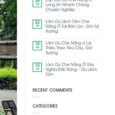
Lắp Đặt Dù Che Nắng Ở
28
Jul
Long An Nhanh Chóng,
Chuyên Nghiệp
Làm Dù Lệch Tâm Che
22
Jul
Nắng Ở Tại Bảo Lộc, Giá Tại
Xưởng.
Làm Dù Che Nắng ở Lái
18
Jul
Thiêu Theo Yêu Cầu, Giá
Xưởng
Làm Dù Che Nắng Ở Gia
15
Jul
Nghĩa Đắk Nông – Dù Lệch
Tâm
RECENT COMMENTS
CATEGORIES