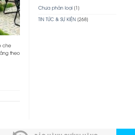
Chưa phân loại
(1)
TIN TỨC & SỰ KIỆN
(268)
p che
nắng theo