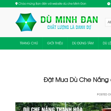
Skip
Chào mừng Bạn đến với website dù che Minh Đan
to
content
TRANG CHỦ
GIỚI THIỆU
DÙ ĐÚNG TÂM
DÙ L
Đặt Mua Dù Che Nắng ở
POSTED 