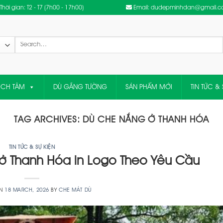
Thời gian: T2 - T7 (7h00 - 17h00)
Email: dudepminhdan@gmail.
Search
for:
ỆCH TÂM
DÙ GẮNG TƯỜNG
SẢN PHẨM MỚI
TIN TỨC & 
TAG ARCHIVES:
DÙ CHE NẮNG Ở THANH HÓA
TIN TỨC & SỰ KIỆN
 Thanh Hóa in Logo Theo Yêu Cầu
ON
18 MARCH, 2026
BY
CHE MÁT DÙ