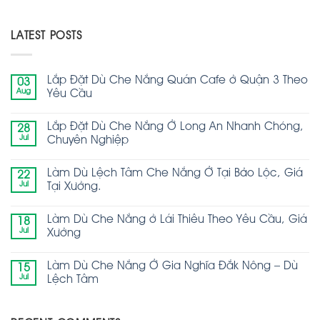
LATEST POSTS
Lắp Đặt Dù Che Nắng Quán Cafe ở Quận 3 Theo
03
Aug
Yêu Cầu
Lắp Đặt Dù Che Nắng Ở Long An Nhanh Chóng,
28
Jul
Chuyên Nghiệp
Làm Dù Lệch Tâm Che Nắng Ở Tại Bảo Lộc, Giá
22
Jul
Tại Xưởng.
Làm Dù Che Nắng ở Lái Thiêu Theo Yêu Cầu, Giá
18
Jul
Xưởng
Làm Dù Che Nắng Ở Gia Nghĩa Đắk Nông – Dù
15
Jul
Lệch Tâm