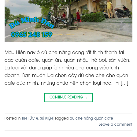
Mẫu Hiện nay ô dù che nắng đang rất thịnh thành tại
các quán cafe, quán ăn, quán nhậu, hồ bơi, sân vườn.
Là loại vật dụng giúp ích nhiều cho công việc kinh
doanh. Bạn muốn lựa chọn cây dù che che cho quán
cafe của mình, nhưng chưa nên chọn loại nào, thì […]
CONTINUE READING
→
Posted in
TIN TỨC & SỰ KIỆN
|
Tagged
dù che nắng quán cafe
Leave a comment