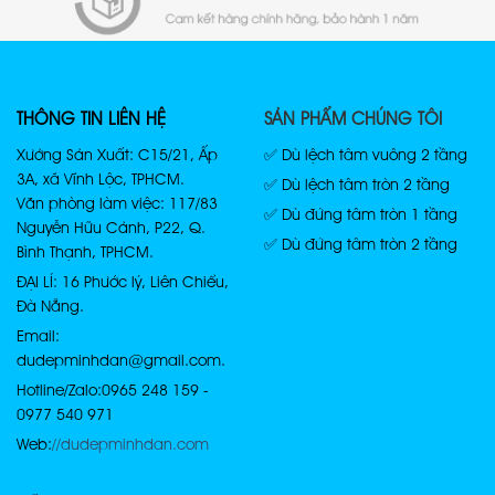
THÔNG TIN LIÊN HỆ
SẢN PHẨM CHÚNG TÔI
Xưởng Sản Xuất: C15/21, Ấp
✅ Dù lệch tâm vuông 2 tầng
3A, xã Vĩnh Lộc, TPHCM.
✅ Dù lệch tâm tròn 2 tầng
Văn phòng làm việc: 117/83
✅ Dù đứng tâm tròn 1 tầng
Nguyễn Hữu Cảnh, P22, Q.
✅ Dù đứng tâm tròn 2 tầng
Bình Thạnh, TPHCM.
ĐẠI LÍ: 16 Phước lý, Liên Chiểu,
Đà Nẵng.
Email:
dudepminhdan@gmail.com.
Hotline/Zalo: 0965 248 159 -
0977 540 971
Web:
//dudepminhdan.com