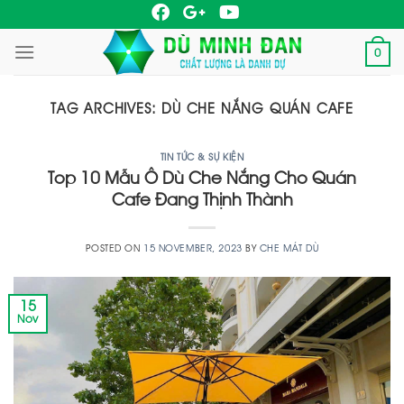
Skip
to
0
content
TAG ARCHIVES:
DÙ CHE NẮNG QUÁN CAFE
TIN TỨC & SỰ KIỆN
Top 10 Mẫu Ô Dù Che Nắng Cho Quán
Cafe Đang Thịnh Thành
POSTED ON
15 NOVEMBER, 2023
BY
CHE MÁT DÙ
15
Nov