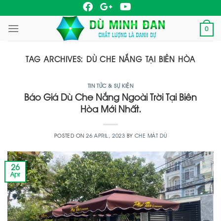
Skip
to
0
content
TAG ARCHIVES:
DÙ CHE NẮNG TẠI BIÊN HÒA
TIN TỨC & SỰ KIỆN
Báo Giá Dù Che Nắng Ngoài Trời Tại Biên
Hòa Mới Nhất.
POSTED ON
26 APRIL, 2023
BY
CHE MÁT DÙ
26
Apr