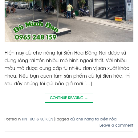
Hiện nay dù che nắng tại Biên Hòa Đồng Nai được sử
dụng rộng rãi trên nhiều mô hình ngoại thất. Với nhiều
mẫu mã được cung cấp từ nhiều đơn vị sản xuất khác
nhau. Nếu bạn quan tâm sản phẩm dù tại Biên hòa, thì
sau đây chúng tôi gửi báo giá mới […]
CONTINUE READING
→
Posted in
TIN TỨC & SỰ KIỆN
|
Tagged
dù che nắng tại biên hòa
Leave a comment