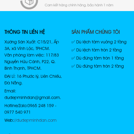
THÔNG TIN LIÊN HỆ
SẢN PHẨM CHÚNG TÔI
Xưởng Sản Xuất: C15/21, Ấp
✅ Dù lệch tâm vuông 2 tầng
3A, xã Vĩnh Lộc, TPHCM.
✅ Dù lệch tâm tròn 2 tầng
Văn phòng làm việc: 117/83
✅ Dù đứng tâm tròn 1 tầng
Nguyễn Hữu Cảnh, P22, Q.
✅ Dù đứng tâm tròn 2 tầng
Bình Thạnh, TPHCM.
ĐẠI LÍ: 16 Phước lý, Liên Chiểu,
Đà Nẵng.
Email:
dudepminhdan@gmail.com.
Hotline/Zalo: 0965 248 159 -
0977 540 971
Web:
//dudepminhdan.com