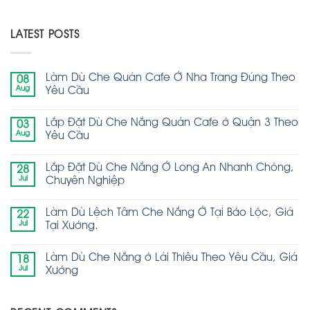
LATEST POSTS
Làm Dù Che Quán Cafe Ở Nha Trang Đúng Theo
08
Aug
Yêu Cầu
Lắp Đặt Dù Che Nắng Quán Cafe ở Quận 3 Theo
03
Aug
Yêu Cầu
Lắp Đặt Dù Che Nắng Ở Long An Nhanh Chóng,
28
Jul
Chuyên Nghiệp
Làm Dù Lệch Tâm Che Nắng Ở Tại Bảo Lộc, Giá
22
Jul
Tại Xưởng.
Làm Dù Che Nắng ở Lái Thiêu Theo Yêu Cầu, Giá
18
Jul
Xưởng