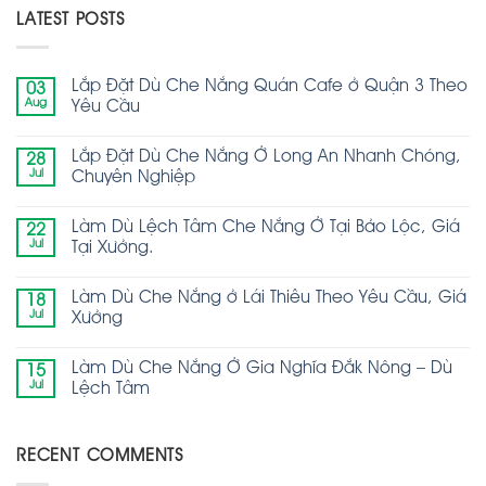
LATEST POSTS
Lắp Đặt Dù Che Nắng Quán Cafe ở Quận 3 Theo
03
Aug
Yêu Cầu
Lắp Đặt Dù Che Nắng Ở Long An Nhanh Chóng,
28
Jul
Chuyên Nghiệp
Làm Dù Lệch Tâm Che Nắng Ở Tại Bảo Lộc, Giá
22
Jul
Tại Xưởng.
Làm Dù Che Nắng ở Lái Thiêu Theo Yêu Cầu, Giá
18
Jul
Xưởng
Làm Dù Che Nắng Ở Gia Nghĩa Đắk Nông – Dù
15
Jul
Lệch Tâm
RECENT COMMENTS