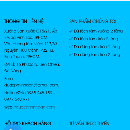
THÔNG TIN LIÊN HỆ
SẢN PHẨM CHÚNG TÔI
Xưởng Sản Xuất: C15/21, Ấp
✅ Dù lệch tâm vuông 2 tầng
3A, xã Vĩnh Lộc, TPHCM.
✅ Dù lệch tâm tròn 2 tầng
Văn phòng làm việc: 117/83
✅ Dù đứng tâm tròn 1 tầng
Nguyễn Hữu Cảnh, P22, Q.
✅ Dù đứng tâm tròn 2 tầng
Bình Thạnh, TPHCM.
ĐẠI LÍ: 16 Phước lý, Liên Chiểu,
Đà Nẵng.
Email:
dudepminhdan@gmail.com.
Hotline/Zalo: 0965 248 159 -
0977 540 971
Web:
//dudepminhdan.com
HỖ TRỢ KHÁCH HÀNG
TƯ VẤN TRỰC TUYẾN