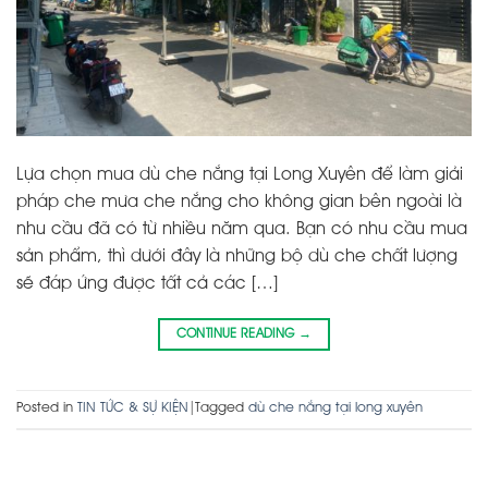
Lựa chọn mua dù che nắng tại Long Xuyên để làm giải
pháp che mưa che nắng cho không gian bên ngoài là
nhu cầu đã có từ nhiều năm qua. Bạn có nhu cầu mua
sản phẩm, thì dưới đây là những bộ dù che chất lượng
sẽ đáp ứng được tất cả các […]
CONTINUE READING
→
Posted in
TIN TỨC & SỰ KIỆN
|
Tagged
dù che nắng tại long xuyên