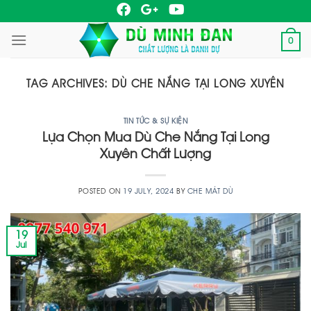
Skip
to
0
content
TAG ARCHIVES:
DÙ CHE NẮNG TẠI LONG XUYÊN
TIN TỨC & SỰ KIỆN
Lựa Chọn Mua Dù Che Nắng Tại Long
Xuyên Chất Lượng
POSTED ON
19 JULY, 2024
BY
CHE MÁT DÙ
19
Jul