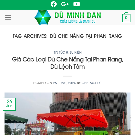
Skip
to
0
content
TAG ARCHIVES:
DÙ CHE NẮNG TẠI PHAN RANG
TIN TỨC & SỰ KIỆN
Giá Các Loại Dù Che Nắng Tại Phan Rang,
Dù Lệch Tâm
POSTED ON
26 JUNE, 2024
BY
CHE MÁT DÙ
26
Jun