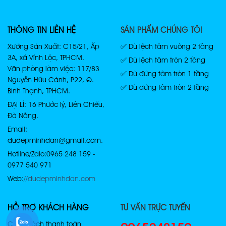
THÔNG TIN LIÊN HỆ
SẢN PHẨM CHÚNG TÔI
Xưởng Sản Xuất: C15/21, Ấp
✅ Dù lệch tâm vuông 2 tầng
3A, xã Vĩnh Lộc, TPHCM.
✅ Dù lệch tâm tròn 2 tầng
Văn phòng làm việc: 117/83
✅ Dù đứng tâm tròn 1 tầng
Nguyễn Hữu Cảnh, P22, Q.
✅ Dù đứng tâm tròn 2 tầng
Bình Thạnh, TPHCM.
ĐẠI LÍ: 16 Phước lý, Liên Chiểu,
Đà Nẵng.
Email:
dudepminhdan@gmail.com.
Hotline/Zalo: 0965 248 159 -
0977 540 971
Web:
//dudepminhdan.com
HỖ TRỢ KHÁCH HÀNG
TƯ VẤN TRỰC TUYẾN
Chính sách thanh toán