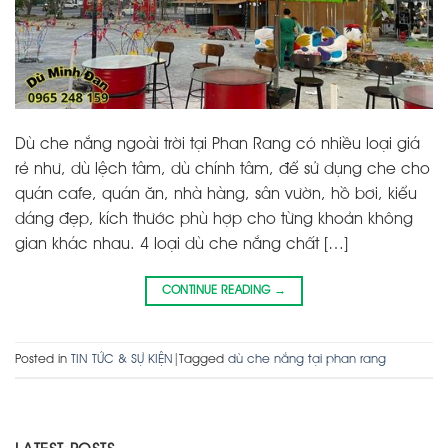
Dù che nắng ngoài trời tại Phan Rang có nhiều loại giá
rẻ như, dù lệch tâm, dù chính tâm, để sử dụng che cho
quán cafe, quán ăn, nhà hàng, sân vườn, hồ bơi, kiểu
dáng đẹp, kích thước phù hợp cho từng khoản không
gian khác nhau. 4 loại dù che nắng chất […]
CONTINUE READING
→
Posted in
TIN TỨC & SỰ KIỆN
|
Tagged
dù che nắng tại phan rang