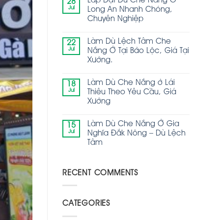
Lắp Đặt Dù Che Nắng Ở
28
Jul
Long An Nhanh Chóng,
Chuyên Nghiệp
Làm Dù Lệch Tâm Che
22
Jul
Nắng Ở Tại Bảo Lộc, Giá Tại
Xưởng.
Làm Dù Che Nắng ở Lái
18
Jul
Thiêu Theo Yêu Cầu, Giá
Xưởng
Làm Dù Che Nắng Ở Gia
15
Jul
Nghĩa Đắk Nông – Dù Lệch
Tâm
RECENT COMMENTS
CATEGORIES