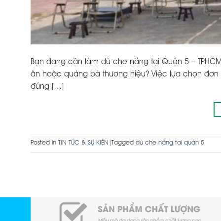
Bạn đang cần làm dù che nắng tại Quận 5 – TPHCM 
ăn hoặc quảng bá thương hiệu? Việc lựa chọn đơn vị
đúng […]
Posted in
TIN TỨC & SỰ KIỆN
|
Tagged
dù che nắng tại quận 5