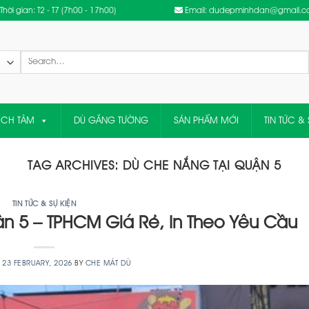
Thời gian: T2 - T7 (7h00 - 17h00)
Email: dudepminhdan@gmail.
Search
for:
ỆCH TÂM
DÙ GẮNG TƯỜNG
SẢN PHẨM MỚI
TIN TỨC & 
TAG ARCHIVES:
DÙ CHE NẮNG TẠI QUẬN 5
TIN TỨC & SỰ KIỆN
n 5 – TPHCM Giá Rẻ, In Theo Yêu Cầu
N
23 FEBRUARY, 2026
BY
CHE MÁT DÙ