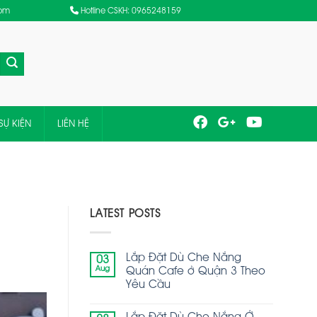
com
Hotline CSKH: 0965248159
SỰ KIỆN
LIÊN HỆ
LATEST POSTS
Lắp Đặt Dù Che Nắng
03
Aug
Quán Cafe ở Quận 3 Theo
Yêu Cầu