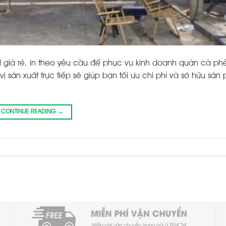
giá rẻ, in theo yêu cầu để phục vụ kinh doanh quán cà ph
 sản xuất trực tiếp sẽ giúp bạn tối ưu chi phí và sở hữu sả
CONTINUE READING
→