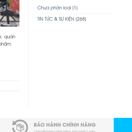
Chưa phân loại
(1)
TIN TỨC & SỰ KIỆN
(268)
ê, quán
n phẩm