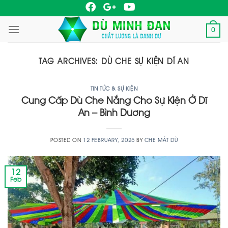
Skip
to
0
content
TAG ARCHIVES:
DÙ CHE SỰ KIỆN DĨ AN
TIN TỨC & SỰ KIỆN
Cung Cấp Dù Che Nắng Cho Sự Kiện Ở Dĩ
An – Bình Dương
POSTED ON
12 FEBRUARY, 2025
BY
CHE MÁT DÙ
12
Feb