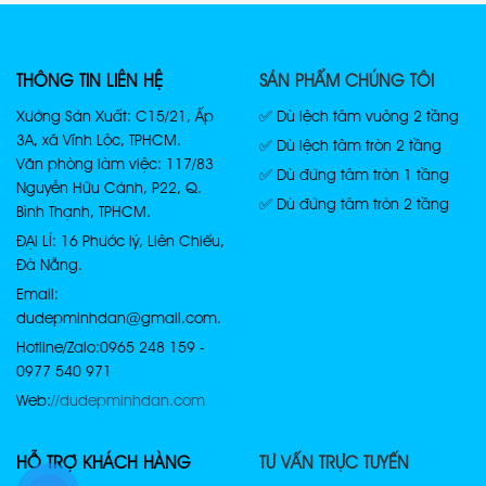
THÔNG TIN LIÊN HỆ
SẢN PHẨM CHÚNG TÔI
Xưởng Sản Xuất: C15/21, Ấp
✅ Dù lệch tâm vuông 2 tầng
3A, xã Vĩnh Lộc, TPHCM.
✅ Dù lệch tâm tròn 2 tầng
Văn phòng làm việc: 117/83
✅ Dù đứng tâm tròn 1 tầng
Nguyễn Hữu Cảnh, P22, Q.
✅ Dù đứng tâm tròn 2 tầng
Bình Thạnh, TPHCM.
ĐẠI LÍ: 16 Phước lý, Liên Chiểu,
Đà Nẵng.
Email:
dudepminhdan@gmail.com.
Hotline/Zalo: 0965 248 159 -
0977 540 971
Web:
//dudepminhdan.com
HỖ TRỢ KHÁCH HÀNG
TƯ VẤN TRỰC TUYẾN