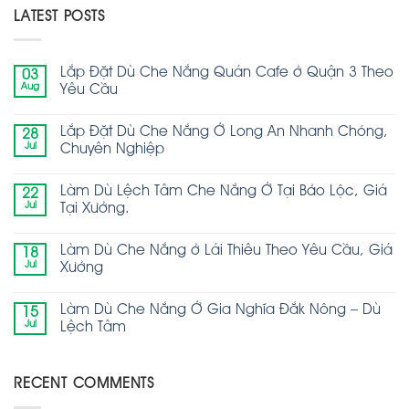
LATEST POSTS
Lắp Đặt Dù Che Nắng Quán Cafe ở Quận 3 Theo
03
Aug
Yêu Cầu
Lắp Đặt Dù Che Nắng Ở Long An Nhanh Chóng,
28
Jul
Chuyên Nghiệp
Làm Dù Lệch Tâm Che Nắng Ở Tại Bảo Lộc, Giá
22
Jul
Tại Xưởng.
Làm Dù Che Nắng ở Lái Thiêu Theo Yêu Cầu, Giá
18
Jul
Xưởng
Làm Dù Che Nắng Ở Gia Nghĩa Đắk Nông – Dù
15
Jul
Lệch Tâm
RECENT COMMENTS