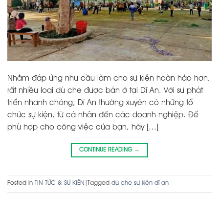
Nhằm đáp ứng nhu cầu làm cho sự kiện hoàn hảo hơn,
rất nhiều loại dù che được bán ở tại Dĩ An. Với sự phát
triển nhanh chóng, Dĩ An thường xuyên có những tổ
chức sự kiện, từ cá nhân đến các doanh nghiệp. Để
phù hợp cho công việc của bạn, hãy […]
CONTINUE READING
→
Posted in
TIN TỨC & SỰ KIỆN
|
Tagged
dù che sự kiện dĩ an