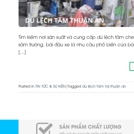
Tìm kiếm nơi sản xuất và cung cấp dù lệch tâm che 
sâm trường, bãi đậu xe là nhu cầu phổ biến của bà 
[…]
Posted in
TIN TỨC & SỰ KIỆN
|
Tagged
dù lệch tâm tại thuận an