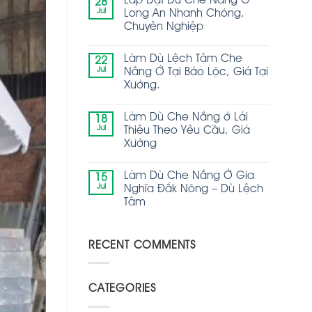
Lắp Đặt Dù Che Nắng Ở
28
Jul
Long An Nhanh Chóng,
Chuyên Nghiệp
Làm Dù Lệch Tâm Che
22
Jul
Nắng Ở Tại Bảo Lộc, Giá Tại
Xưởng.
Làm Dù Che Nắng ở Lái
18
Jul
Thiêu Theo Yêu Cầu, Giá
Xưởng
Làm Dù Che Nắng Ở Gia
15
Jul
Nghĩa Đắk Nông – Dù Lệch
Tâm
RECENT COMMENTS
CATEGORIES