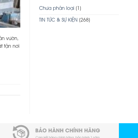
Chưa phân loại
(1)
TIN TỨC & SỰ KIỆN
(268)
ân vườn,
t tận nơi