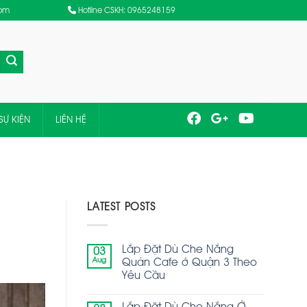
com
Hotline CSKH: 0965248159
SỰ KIỆN
LIÊN HỆ
LATEST POSTS
Lắp Đặt Dù Che Nắng
03
Aug
Quán Cafe ở Quận 3 Theo
Yêu Cầu