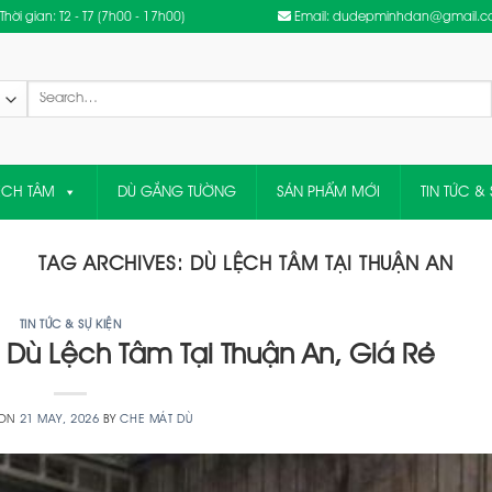
Thời gian: T2 - T7 (7h00 - 17h00)
Email: dudepminhdan@gmail.
Search
for:
ỆCH TÂM
DÙ GẮNG TƯỜNG
SẢN PHẨM MỚI
TIN TỨC & 
TAG ARCHIVES:
DÙ LỆCH TÂM TẠI THUẬN AN
TIN TỨC & SỰ KIỆN
Dù Lệch Tâm Tại Thuận An, Giá Rẻ
 ON
21 MAY, 2026
BY
CHE MÁT DÙ