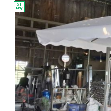
21
May