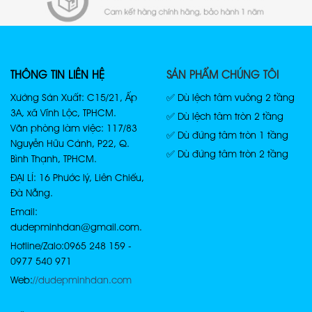
THÔNG TIN LIÊN HỆ
SẢN PHẨM CHÚNG TÔI
Xưởng Sản Xuất: C15/21, Ấp
✅ Dù lệch tâm vuông 2 tầng
3A, xã Vĩnh Lộc, TPHCM.
✅ Dù lệch tâm tròn 2 tầng
Văn phòng làm việc: 117/83
✅ Dù đứng tâm tròn 1 tầng
Nguyễn Hữu Cảnh, P22, Q.
✅ Dù đứng tâm tròn 2 tầng
Bình Thạnh, TPHCM.
ĐẠI LÍ: 16 Phước lý, Liên Chiểu,
Đà Nẵng.
Email:
dudepminhdan@gmail.com.
Hotline/Zalo: 0965 248 159 -
0977 540 971
Web:
//dudepminhdan.com