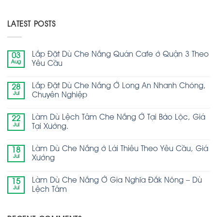
LATEST POSTS
Lắp Đặt Dù Che Nắng Quán Cafe ở Quận 3 Theo
03
Aug
Yêu Cầu
Lắp Đặt Dù Che Nắng Ở Long An Nhanh Chóng,
28
Jul
Chuyên Nghiệp
Làm Dù Lệch Tâm Che Nắng Ở Tại Bảo Lộc, Giá
22
Jul
Tại Xưởng.
Làm Dù Che Nắng ở Lái Thiêu Theo Yêu Cầu, Giá
18
Jul
Xưởng
Làm Dù Che Nắng Ở Gia Nghĩa Đắk Nông – Dù
15
Jul
Lệch Tâm