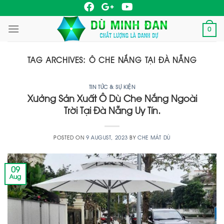
Skip
to
0
content
TAG ARCHIVES:
Ô CHE NẮNG TẠI ĐÀ NẴNG
TIN TỨC & SỰ KIỆN
Xưởng Sản Xuất Ô Dù Che Nắng Ngoài
Trời Tại Đà Nẵng Uy Tín.
POSTED ON
9 AUGUST, 2023
BY
CHE MÁT DÙ
09
Aug