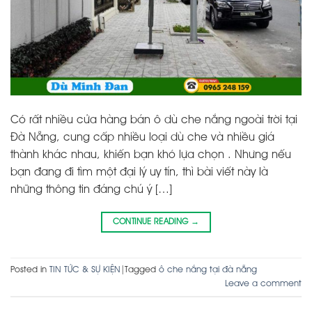
Có rất nhiều cửa hàng bán ô dù che nắng ngoài trời tại
Đà Nẵng, cung cấp nhiều loại dù che và nhiều giá
thành khác nhau, khiến bạn khó lựa chọn . Nhưng nếu
bạn đang đi tìm một đại lý uy tín, thì bài viết này là
những thông tin đáng chú ý […]
CONTINUE READING
→
Posted in
TIN TỨC & SỰ KIỆN
|
Tagged
ô che nắng tại đà nẵng
Leave a comment