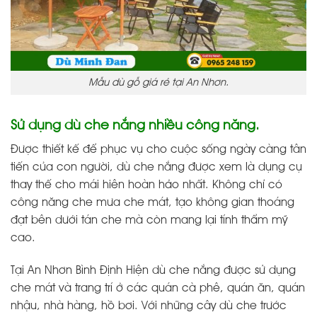
Mẫu dù gỗ giá rẻ tại An Nhơn.
Sử dụng dù che nắng nhiều công năng.
Được thiết kế để phục vụ cho cuộc sống ngày càng tân
tiến của con người, dù che nắng được xem là dụng cụ
thay thế cho mái hiên hoàn hảo nhất. Không chỉ có
công năng che mưa che mát, tạo không gian thoáng
đạt bên dưới tán che mà còn mang lại tính thẩm mỹ
cao.
Tại An Nhơn Bình Định Hiện dù che nắng được sử dụng
che mát và trang trí ở các quán cà phê, quán ăn, quán
nhậu, nhà hàng, hồ bơi. Với những cây dù che trước