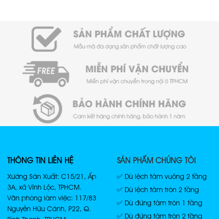
THÔNG TIN LIÊN HỆ
SẢN PHẨM CHÚNG TÔI
Xưởng Sản Xuất: C15/21, Ấp
✅ Dù lệch tâm vuông 2 tầng
3A, xã Vĩnh Lộc, TPHCM.
✅ Dù lệch tâm tròn 2 tầng
Văn phòng làm việc: 117/83
✅ Dù đứng tâm tròn 1 tầng
Nguyễn Hữu Cảnh, P22, Q.
✅ Dù đứng tâm tròn 2 tầng