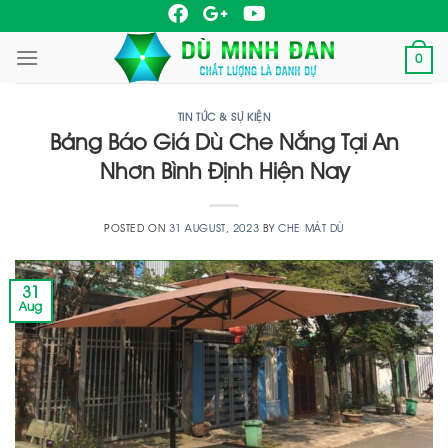
Skip
to
0
content
TIN TỨC & SỰ KIỆN
Bảng Báo Giá Dù Che Nắng Tại An
Nhơn Bình Định Hiện Nay
POSTED ON
31 AUGUST, 2023
BY
CHE MÁT DÙ
31
Aug