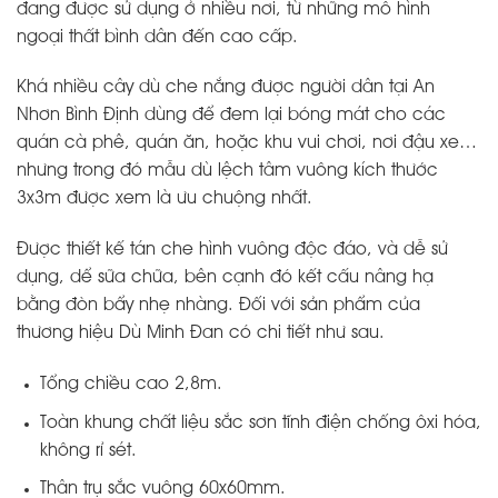
đang được sử dụng ở nhiều nơi, từ những mô hình
ngoại thất bình dân đến cao cấp.
Khá nhiều cây dù che nắng được người dân tại An
Nhơn Bình Định dùng để đem lại bóng mát cho các
quán cà phê, quán ăn, hoặc khu vui chơi, nơi đậu xe…
nhưng trong đó mẫu dù lệch tâm vuông kích thước
3x3m được xem là ưu chuộng nhất.
Được thiết kế tán che hình vuông độc đáo, và dễ sử
dụng, dể sữa chữa, bên cạnh đó kết cấu nâng hạ
bằng đòn bẩy nhẹ nhàng. Đối với sản phẩm của
thương hiệu Dù Minh Đan có chi tiết như sau.
Tổng chiều cao 2,8m.
Toàn khung chất liệu sắc sơn tĩnh điện chống ôxi hóa,
không rỉ sét.
Thân trụ sắc vuông 60x60mm.