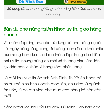
Sử dụng dù che tán nghiêng , che nắng hiệu Quả cho các
cửa hàng.
Bán dù che nắng tại An Nhơn uy tín, giao hàng
nhanh.
Vì muốn đáp ứng nhu cầu sử dụng dù che nắng ngoài
trời ngày càng tăng trong đời sống, nên đã có khá nhiều
cửa hàng bán dù che được thành lập, trong đó nhiều
nơi uy tín, nhưng cũng có một số thương hiệu làm liên
lụy đến đơn vị khác vì hàng kém chất lượng.
Là một khu vực thuộc tỉnh Bình Định, Thị Xã An Nhơn có
nhiều mô hình kinh doanh mọc lên, chủ đạo là ngành
ăn uốn, từ đó mà việc che mưa che nắng trở nên cần
thiết.
Nắm bắt được nhu cầu tại đây. Dù Minh Đan bán các