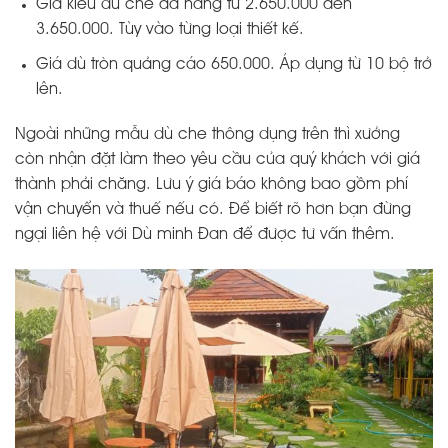
Giá kiểu dù che đa năng từ 2.650.000 đến
3.650.000. Tùy vào từng loại thiết kế.
Giá dù tròn quảng cáo 650.000. Áp dụng từ 10 bộ trở
lên.
Ngoài những mẫu dù che thông dụng trên thì xưởng
còn nhận đặt làm theo yêu cầu của quý khách với giá
thành phải chăng. Lưu ý giá báo không bao gồm phí
vận chuyển và thuế nếu có. Để biết rõ hơn bạn đừng
ngại liên hệ với Dù minh Đan để được tư vấn thêm.