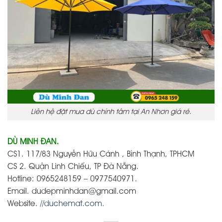
Liên hệ đặt mua dù chính tâm tại An Nhơn giá rẻ.
DÙ MINH ĐAN.
CS1. 117/83 Nguyễn Hữu Cảnh , Bình Thạnh, TPHCM
CS 2. Quận Linh Chiểu, TP Đà Nẵng.
Hotline: 0965248159 – 0977540971.
Email. dudepminhdan@gmail.com
Website.
//duchemat.com.