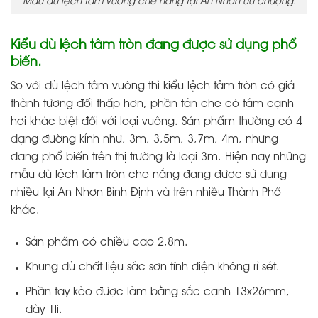
Mẫu dù lệch tâm vuông che nắng tại An Nhơn ưu chuộng.
Kiểu dù lệch tâm tròn đang được sử dụng phổ
biến.
So với dù lệch tâm vuông thì kiểu lệch tâm tròn có giá
thành tương đối thấp hơn, phần tán che có tám cạnh
hơi khác biệt đối với loại vuông. Sản phẩm thường có 4
dạng đường kính như, 3m, 3,5m, 3,7m, 4m, nhưng
đang phổ biến trên thị trường là loại 3m. Hiện nay những
mẫu dù lệch tâm tròn che nắng đang được sử dụng
nhiều tại An Nhơn Bình Định và trên nhiều Thành Phố
khác.
Sản phẩm có chiều cao 2,8m.
Khung dù chất liệu sắc sơn tĩnh điện không rỉ sét.
Phần tay kèo được làm bằng sắc cạnh 13x26mm,
dày 1li.