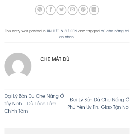
This entry was posted in
TIN TỨC & SỰ KIỆN
and tagged
dù che nắng tại
an nhơn
.
CHE MÁT DÙ
Đại Lý Bán Dù Che Nắng Ở
Đại Lý Bán Dù Che Nắng Ở
tây Ninh – Dù Lệch Tâm
Phú Yên Uy Tín, Giao Tận Nơi
Chính Tâm