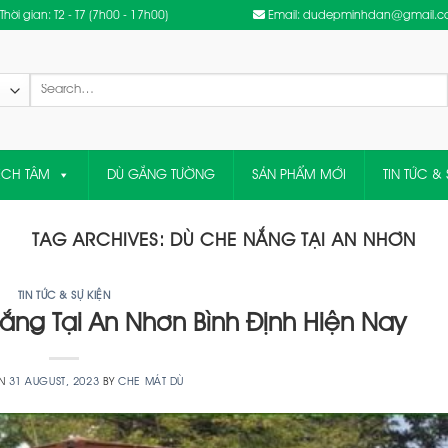
Thời gian: T2 - T7 (7h00 - 17h00)
Email: dudepminhdan@gmail.
Search
for:
ỆCH TÂM
DÙ GẮNG TƯỜNG
SẢN PHẨM MỚI
TIN TỨC & 
TAG ARCHIVES:
DÙ CHE NẮNG TẠI AN NHƠN
TIN TỨC & SỰ KIỆN
ng Tại An Nhơn Bình Định Hiện Nay
ON
31 AUGUST, 2023
BY
CHE MÁT DÙ