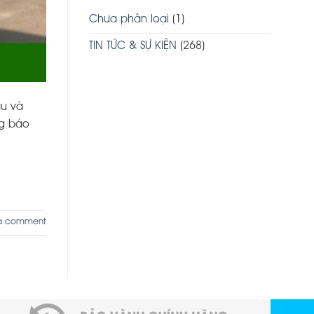
Chưa phân loại
(1)
TIN TỨC & SỰ KIỆN
(268)
ẫu và
ng báo
a comment