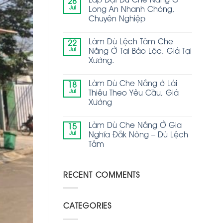
Lắp Đặt Dù Che Nắng Ở
28
Jul
Long An Nhanh Chóng,
Chuyên Nghiệp
Làm Dù Lệch Tâm Che
22
Jul
Nắng Ở Tại Bảo Lộc, Giá Tại
Xưởng.
Làm Dù Che Nắng ở Lái
18
Jul
Thiêu Theo Yêu Cầu, Giá
Xưởng
Làm Dù Che Nắng Ở Gia
15
Jul
Nghĩa Đắk Nông – Dù Lệch
Tâm
RECENT COMMENTS
CATEGORIES