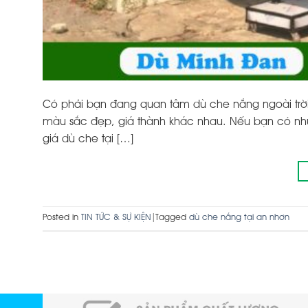
Có phải bạn đang quan tâm dù che nắng ngoài trời
màu sắc đẹp, giá thành khác nhau. Nếu bạn có nhu 
giá dù che tại […]
Posted in
TIN TỨC & SỰ KIỆN
|
Tagged
dù che nắng tại an nhơn