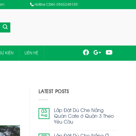
com
Hotline CSKH: 0965248159
SỰ KIỆN
LIÊN HỆ
LATEST POSTS
Lắp Đặt Dù Che Nắng
03
Aug
Quán Cafe ở Quận 3 Theo
Yêu Cầu